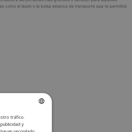
s como el leash o la bolsa estanca de transporte que te permitirá
stro tráfico.
SPANISH
publicidad y
ENGLISH
e hayan recopilado