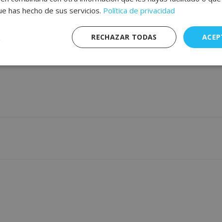
que has hecho de sus servicios.
Política de privacidad
RECHAZAR TODAS
ACEP
nte
Rendimiento
Publicidad
F
s
Estrictamente necesarias
Rendimiento
Publicidad
Funcionalidad
mente necesarias permiten funciones básicas de la web, como el inicio de sesión y l
puede funcionar correctamente sin ellas.
PROVIDER / DOMAIN
EXPIRATION
DESCRIPCI
session_[abcdef0123456789]
aquafunboards.com
2 días
Se utiliza pa
usuario en e
nt
4 semanas 2
El servicio
CookieScript