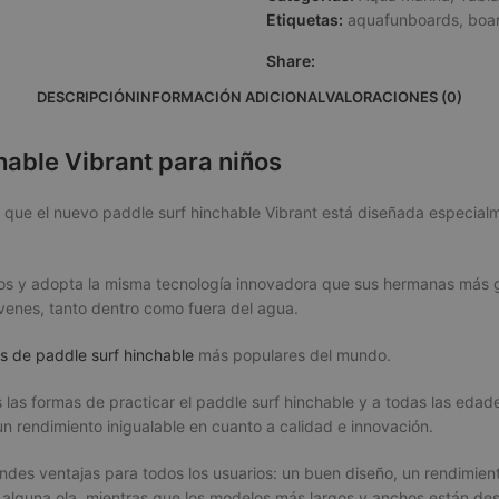
Etiquetas:
aquafunboards
,
boa
Share:
DESCRIPCIÓN
INFORMACIÓN ADICIONAL
VALORACIONES (0)
hable Vibrant para niños
o que el nuevo paddle surf hinchable Vibrant está diseñada especial
sos y adopta la misma tecnología innovadora que sus hermanas más g
venes, tanto dentro como fuera del agua.
s de paddle surf hinchable
más populares del mundo.
las formas de practicar el paddle surf hinchable y a todas las edad
un rendimiento inigualable en cuanto a calidad e innovación.
ndes ventajas para todos los usuarios: un buen diseño, un rendimien
lguna ola, mientras que los modelos más largos y anchos están des