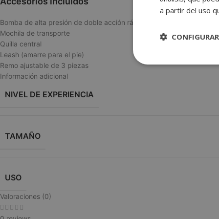
Accesorios incluidos
a partir del uso 
Bomba de alta presión de doble acción rápida y fácil
Mochila de transporte
CONFIGURAR
Quilla central
Leash (amarre para el pie)
Remo ajustable de 3 piezas
Estrictame
necesaria
Información adicional
NIVEL DE EXPERIENCIA
TAMAÑO
Las cookies estricta
cuentas. La web no 
USO
NAME
Valoraciones (0)
wp_woocommerce_
{32}
0 reviews
CookieScriptConse