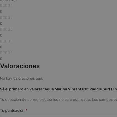
0
0
cookieyes-consen
0
0
VISITOR_PRIVACY
0
Valoraciones
No hay valoraciones aún.
Sé el primero en valorar “Aqua Marina Vibrant 8’0” Paddle Surf Hi
woocommerce_ite
Tu dirección de correo electrónico no será publicada.
Los campos ob
*
Tu puntuación