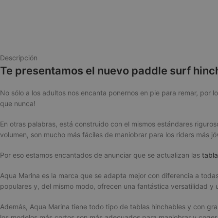
Descripción
Te presentamos el nuevo paddle surf hinc
No sólo a los adultos nos encanta ponernos en pie para remar, por l
que nunca!
En otras palabras, está construido con el mismos estándares riguro
volumen, son mucho más fáciles de maniobrar para los riders más jó
Por eso estamos encantados de anunciar que se actualizan las
tabla
Aqua Marina es la marca que se adapta mejor con diferencia a todas 
populares y, del mismo modo, ofrecen una fantástica versatilidad y 
Además,
Aqua Marina
tiene todo tipo de tablas hinchables y con gra
l
os modelos más cortos son más adecuados para maniobrar y coger a