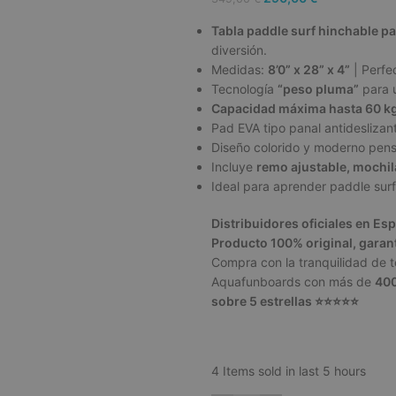
Tabla paddle surf hinchable p
diversión.
Medidas:
8’0” x 28” x 4”
| Perfec
Tecnología
“peso pluma”
para u
Capacidad máxima hasta 60 k
Pad EVA tipo panal antidesliza
Diseño colorido y moderno pen
Incluye
remo ajustable, mochila
Ideal para aprender paddle surf
Distribuidores oficiales en Es
Producto 100% original, garantí
Compra con la tranquilidad de 
Aquafunboards con más de
400
sobre 5 estrellas ⭐⭐⭐⭐⭐
4
Items sold in last 5 hours