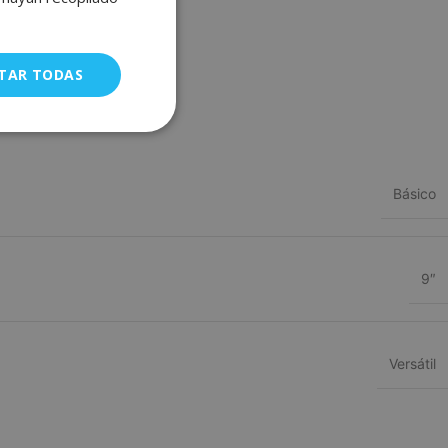
FRENCH
GERMAN
TAR TODAS
uncionalidad
Básico
9″
a gestión de
Versátil
ÓN
ra identificar al
l sitio web.
 Cookie-Script.com