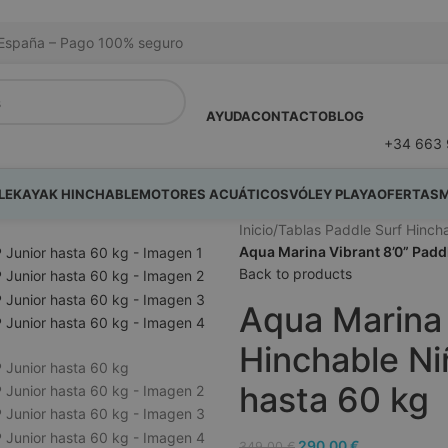
na España – Pago 100% seguro
AYUDA
CONTACTO
BLOG
+34 663 
LE
KAYAK HINCHABLE
MOTORES ACUÁTICOS
VÓLEY PLAYA
OFERTAS
M
Inicio
/
Tablas Paddle Surf Hinch
Aqua Marina Vibrant 8’0” Paddl
Back to products
Aqua Marina 
Hinchable Ni
hasta 60 kg
290,00
€
349,00
€