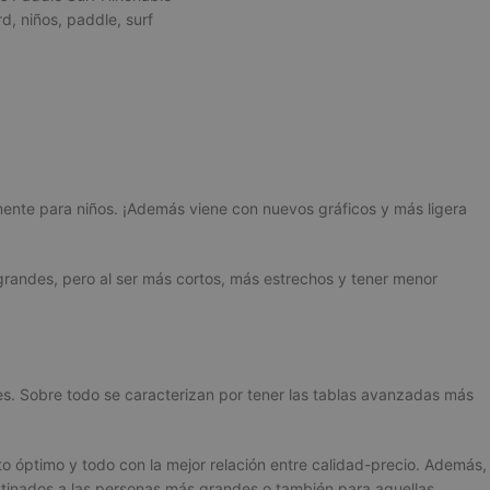
rd
,
niños
,
paddle
,
surf
mente para niños. ¡Además viene con nuevos gráficos y más ligera
randes, pero al ser más cortos, más estrechos y tener menor
es.
Sobre todo se caracterizan por tener las
tablas avanzadas más
to óptimo y todo con la mejor relación entre calidad-precio. Además,
tinados a las personas más grandes o también para aquellas