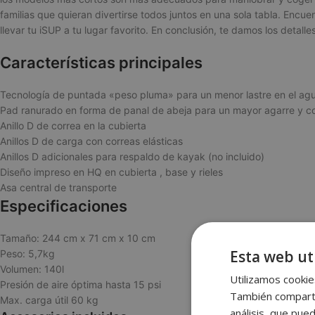
familias que quieran divertirse todos juntos en una sola tabla.
Encuen
llevar tu iSUP a tu lugar favorito. En conclusión, t
e damos los detalle
Características principales
Tecnología de puntada «peso pluma» para un menor lastre en el ag
Pad ranurado en forma de panal de abeja para un mayor agarre y co
Anillo D de correa en la cubierta
Anillos D de carga con correas elásticas
Anillos D adicionales para respaldo de kayak (no incluido)
Diseño impreso en HQ en cubierta , base y rieles
Asa central de transporte
Especificaciones
Tamaño: 244 cm x 71 cm x 10 cm
Esta web uti
Peso: 5,7kg
Volumen: 140l
Utilizamos cookies
Presión de aire óptima hasta 15 psi
También compartim
Max. carga útil 60 kg
análisis, que pue