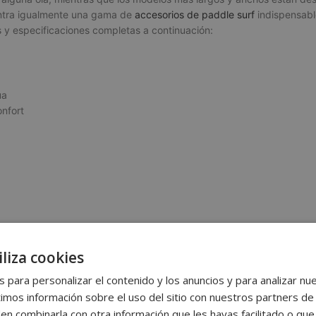
tra igualmente una gama de
accesorios de paddle surf
indispensable
s y especificaciones completas a continuación:
ua
nfort
liza cookies
 para personalizar el contenido y los anuncios y para analizar nue
os información sobre el uso del sitio con nuestros partners de 
den combinarla con otra información que les hayas facilitado o qu