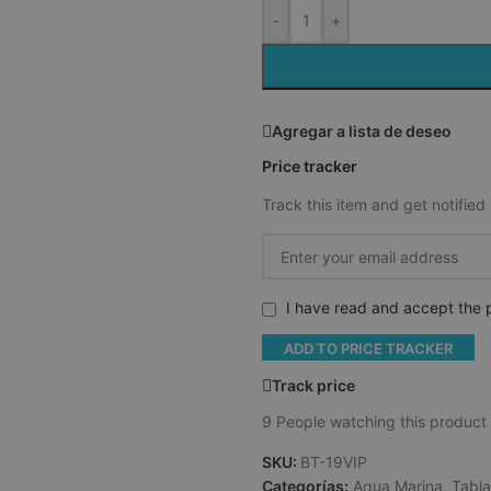
-
+
Agregar a lista de deseo
Price tracker
Track this item and get notified 
I have read and accept the p
ADD TO PRICE TRACKER
Track price
9
People watching this product
SKU:
BT-19VIP
Categorías:
Aqua Marina
,
Tabla