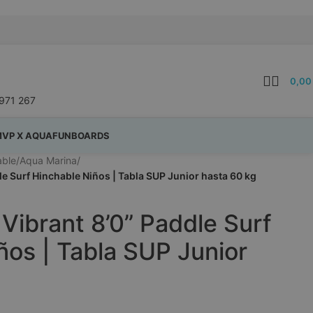
0,0
971 267
VP X AQUAFUNBOARDS
able
/
Aqua Marina
/
e Surf Hinchable Niños | Tabla SUP Junior hasta 60 kg
Vibrant 8’0” Paddle Surf
ños | Tabla SUP Junior