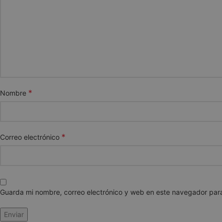
cookieyes-consen
*
Nombre
VISITOR_PRIVACY
*
Correo electrónico
woocommerce_ite
Guarda mi nombre, correo electrónico y web en este navegador par