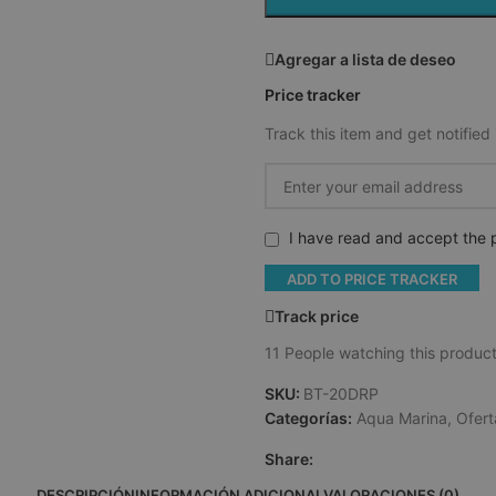
Agregar a lista de deseo
Price tracker
Track this item and get notified 
I have read and accept the p
ADD TO PRICE TRACKER
Track price
11
People watching this produc
SKU:
BT-20DRP
Categorías:
Aqua Marina
,
Ofert
Share:
DESCRIPCIÓN
INFORMACIÓN ADICIONAL
VALORACIONES (0)