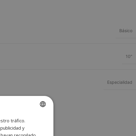
Básico
10″
Especialidad
stro tráfico.
SPANISH
publicidad y
ENGLISH
e hayan recopilado