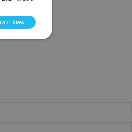
FRENCH
GERMAN
TAR TODAS
uncionalidad
a gestión de
ÓN
ra identificar al
l sitio web.
 Cookie-Script.com