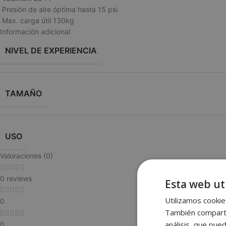
Presión de aire óptima hasta 15 psi
Max. carga útil 130kg
Información adicional
NIVEL DE EXPERIENCIA
TAMAÑO
USO
Valoraciones (0)
0 reviews
Esta web uti
Utilizamos cookies
0
También compartim
análisis, que pue
0