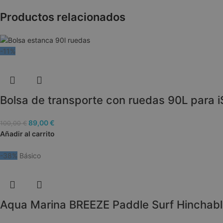
woocommerce_car
Productos relacionados
__cf_bm
-11%
woocommerce_rec
Bolsa de transporte con ruedas 90L par
wc_cart_created
wc_cart_hash_[abc
89,00
€
100,00
€
Añadir al carrito
-38%
Básico
NAME
NAME
NAME
_ga
test_cookie
shop_view
Aqua Marina BREEZE Paddle Surf Hinchable
__Secure-
ROLLOUT_TOKEN