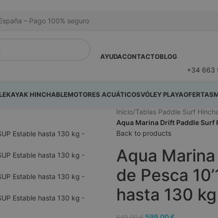
na España – Pago 100% seguro
AYUDA
CONTACTO
BLOG
+34 663 
LE
KAYAK HINCHABLE
MOTORES ACUÁTICOS
VÓLEY PLAYA
OFERTAS
M
Inicio
/
Tablas Paddle Surf Hinch
Aqua Marina Drift Paddle Surf 
Back to products
Aqua Marina 
de Pesca 10’
hasta 130 kg
599,00
€
649,00
€