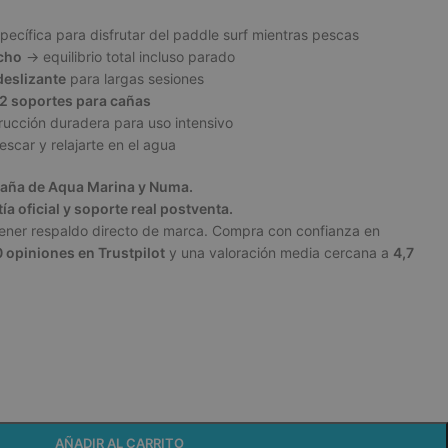
specífica para disfrutar del paddle surf mientras pescas
cho
→ equilibrio total incluso parado
deslizante
para largas sesiones
2 soportes para cañas
trucción duradera para uso intensivo
escar y relajarte en el agua
paña de
Aqua Marina
y
Numa
.
a oficial y soporte real postventa.
tener respaldo directo de marca. Compra con confianza en
 opiniones en Trustpilot
y una valoración media cercana a
4,7
AÑADIR AL CARRITO