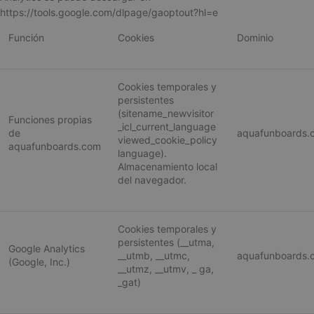
https://tools.google.com/dlpage/gaoptout?hl=e
Función
Cookies
Dominio
Estrictamente necesarias
Rendimiento
Cookies temporales y
Publicidad
Funcionalidad
persistentes
(sitename_newvisitor
Las cookies estrictamente necesarias permiten
Funciones propias
funciones básicas de la web, como el inicio de
_icl_current_language
de
aquafunboards.
sesión y la gestión de cuentas. La web no puede
viewed_cookie_policy
aquafunboards.com
funcionar correctamente sin ellas.
language).
Almacenamiento local
NAME
PROVIDER / 
del navegador.
wp_woocommerce_session_[abcdef0123456789]
aquafunboar
{32}
Cookies temporales y
CookieScriptConsent
CookieScript
persistentes (__utma,
Google Analytics
.aquafunboa
__utmb, __utmc,
aquafunboards.
(Google, Inc.)
__utmz, __utmv, _ ga,
_gat)