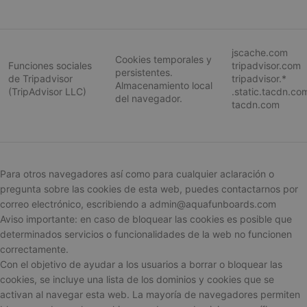
jscache.com
Cookies temporales y
Funciones sociales
tripadvisor.com
persistentes.
de Tripadvisor
tripadvisor.*
Almacenamiento local
(TripAdvisor LLC)
.static.tacdn.co
del navegador.
tacdn.com
woocommerce_recently_viewed
Automattic I
aquafunboar
wc_cart_created
aquafunboar
Para otros navegadores así como para cualquier aclaración o
pregunta sobre las cookies de esta web, puedes contactarnos por
wc_cart_hash_[abcdef0123456789]{32}
aquafunboar
correo electrónico, escribiendo a admin@aquafunboards.com
Aviso importante: en caso de bloquear las cookies es posible que
determinados servicios o funcionalidades de la web no funcionen
correctamente.
Con el objetivo de ayudar a los usuarios a borrar o bloquear las
NAME
PROVIDER / DOMAIN
PROVIDER /
EXPIRATION
DESC
NAME
E
DOMAIN
cookies, se incluye una lista de los dominios y cookies que se
_ga
1 año 1 mes
Este 
Google LLC
NAME
PROVIDER / DOMAIN
EXPIRATION
DE
activan al navegar esta web. La mayoría de navegadores permiten
cooki
.aquafunboards.com
shop_view
perchs.dk
asoci
aquafunboards.com