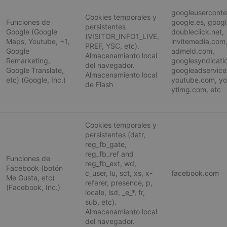
googleuserconte
Cookies temporales y
Funciones de
google.es, goog
persistentes
Google (Google
doubleclick.net,
(VISITOR_INFO1_LIVE,
Maps, Youtube, +1,
invitemedia.com
PREF, YSC, etc).
Google
admeld.com,
Almacenamiento local
Remarketing,
googlesyndicati
del navegador.
Google Translate,
googleadservice
Almacenamiento local
etc) (Google, Inc.)
youtube.com, yo
cookieyes-consent
CookieYes
de Flash
ytimg.com, etc
aquafunboar
Cookies temporales y
persistentes (datr,
VISITOR_PRIVACY_METADATA
YouTube
reg_fb_gate,
.youtube.co
reg_fb_ref and
Funciones de
reg_fb_ext, wd,
Facebook (botón
c_user, lu, sct, xs, x-
facebook.com
Me Gusta, etc)
referer, presence, p,
(Facebook, Inc.)
locale, lsd, _e_*, fr,
sub, etc).
Almacenamiento local
del navegador.