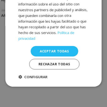
FRENCH
249,00
€
399,00
€
información sobre el uso del sitio con
Añadir al carrito
nuestros partners de publicidad y análisis,
199,00
€
389,00
€
GERMAN
que pueden combinarla con otra
Añadir al carrito
información que les hayas facilitado o que
hayan recopilado a partir del uso que has
hecho de sus servicios.
Política de
privacidad
ACEPTAR TODAS
RECHAZAR TODAS
CONFIGURAR
Estrictamente
Rendimiento
necesarias