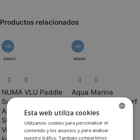
Productos relacionados
-49%
-38%
BÁSICO
BÁSICO
NUMA VLU Paddle
Aqua Marina
Surf Hinchable
BREEZE Paddle Surf
Allround 10” | Tabla
Hinchable 9’10” |
Esta web utiliza cookies
SUP Estable y
Tabla SUP Estable
Utilizamos cookies para personalizar el
SPANISH
Versátil hasta 130
hasta 80 kg
contenido y los anuncios y para analizar
ENGLISH
nuestro tráfico. También compartimos
kg