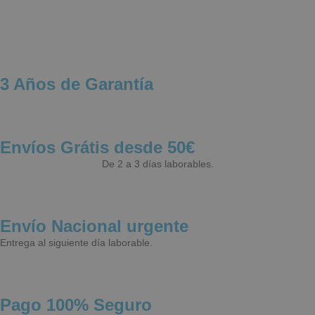
Publicidad
Funcionalidad
3 Años de Garantía
Estrictamente necesarias
Rendimiento
Publicidad
Funcionalidad
Envíos Grátis desde 50€
Las cookies estrictamente necesarias permiten
funciones básicas de la web, como el inicio de
De 2 a 3 días laborables.
sesión y la gestión de cuentas. La web no puede
funcionar correctamente sin ellas.
NAME
PROVIDER / 
Envío Nacional urgente
wp_woocommerce_session_[abcdef0123456789]
aquafunboar
{32}
Entrega al siguiente día laborable.
CookieScriptConsent
CookieScript
.aquafunboa
Pago 100% Seguro