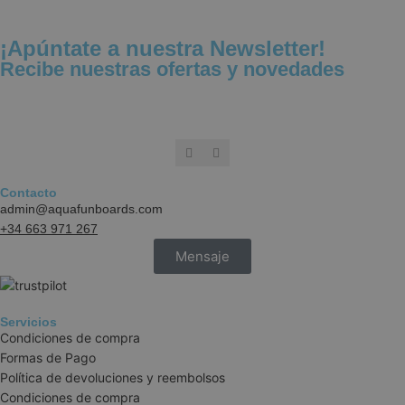
¡Apúntate a nuestra Newsletter!
Recibe nuestras ofertas y novedades
Contacto
cookieyes-consent
CookieYes
aquafunboar
admin@aquafunboards.com
+34 663 971 267
Mensaje
VISITOR_PRIVACY_METADATA
YouTube
.youtube.co
Servicios
Condiciones de compra
Formas de Pago
Política de devoluciones y reembolsos
Condiciones de compra