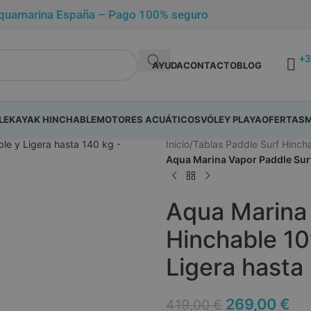
de Aquamarina España – Pago 100% seguro
+3
AYUDA
CONTACTO
BLOG
LE
KAYAK HINCHABLE
MOTORES ACUÁTICOS
VÓLEY PLAYA
OFERTAS
M
Inicio
/
Tablas Paddle Surf Hinch
Aqua Marina Vapor Paddle Surf 
Aqua Marina 
Hinchable 10
Ligera hasta
269,00
€
419,00
€