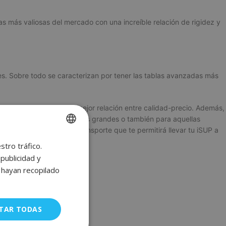
s más valiosas del mercado con una increíble relación de rigidez y
es.
Sobre todo se caracterizan por tener las
tablas avanzadas más
to óptimo y todo con la mejor relación entre calidad-precio. Además,
tinados a las personas más grandes o también para aquellas
 la bolsa estanca de transporte que te permitirá llevar tu iSUP a
stro tráfico.
SPANISH
publicidad y
ENGLISH
e hayan recopilado
FRENCH
GERMAN
TAR TODAS