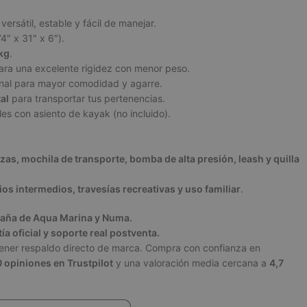
versátil, estable y fácil de manejar.
4″ x 31″ x 6″).
kg
.
ra una excelente rigidez con menor peso.
nal para mayor comodidad y agarre.
al
para transportar tus pertenencias.
es con asiento de kayak (no incluido).
zas, mochila de transporte, bomba de alta presión, leash y quilla
ios intermedios, travesías recreativas y uso familiar
.
paña de
Aqua Marina
y
Numa
.
a oficial y soporte real postventa.
tener respaldo directo de marca. Compra con confianza en
 opiniones en Trustpilot
y una valoración media cercana a
4,7