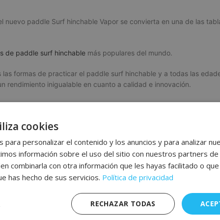
l nuevo paddle Surf hinchable Vapor se convierta en una de las tabla
as de paddle surf hinchable
más populares del mundo.
las formas de practicar el paddle surf hinchable y a todas las edad
un rendimiento inigualable en cuanto a calidad e innovación.
ndes ventajas para todos los usuarios: un buen diseño, un rendimien
lguna ola, mientras que los modelos más largos y anchos están des
liza cookies
ra igualmente una gama de accesorios indispensables como el leash o
ones completas a continuación:
 para personalizar el contenido y los anuncios y para analizar nue
os información sobre el uso del sitio con nuestros partners de 
den combinarla con otra información que les hayas facilitado o qu
que has hecho de sus servicios.
Política de privacidad
RECHAZAR TODAS
ACEP
ua
nfort