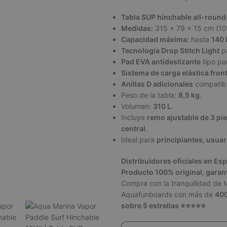
Tabla SUP hinchable all-round
Medidas:
315 x 79 x 15 cm (10’
Capacidad máxima:
hasta
140 
Tecnología Drop Stitch Light
pa
Pad EVA antideslizante
tipo pa
Sistema de carga elástica front
Anillas D adicionales
compatibl
Peso de la tabla:
8,5 kg
.
Volumen:
310 L
.
Incluye
remo ajustable de 3 pie
central
.
Ideal para
principiantes, usuar
Distribuidores oficiales en Es
Producto 100% original, garantí
Compra con la tranquilidad de 
Aquafunboards con más de
400
sobre 5 estrellas ⭐⭐⭐⭐⭐