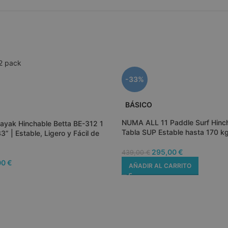
t
1 año
Esta cookie 
CookieYes
recordar el
aquafunboards.com
del usuario
en el sitio 
_METADATA
5 meses 4
Esta cookie 
YouTube
semanas
almacenar 
.youtube.com
del usuario
privacidad 
con el sitio
-33%
sobre el co
visitante en
diversas pol
configuraci
BÁSICO
asegurando
preferencia
NUMA ALL 11 Paddle Surf Hincha
ayak Hinchable Betta BE-312 1
en futuras 
Tabla SUP Estable hasta 170 k
3” | Estable, Ligero y Fácil de
ms_in_cart
Sesión
Ayuda a W
Automattic Inc.
determinar
aquafunboards.com
295,00
€
los datos o 
439,00
€
carrito.
00
€
AÑADIR AL CARRITO
t_hash
Sesión
Ayuda a W
Automattic Inc.
determinar
aquafunboards.com
los datos o 
carrito.
29 minutos
Esta cookie 
Cloudflare Inc.
58
distinguir 
.vimeo.com
segundos
bots. Esto e