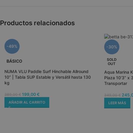
cookieyes-consen
Productos relacionados
VISITOR_PRIVACY
-49%
-30%
SOLD
BÁSICO
OUT
NUMA VLU Paddle Surf Hinchable Allround
Aqua Marina K
10” | Tabla SUP Estable y Versátil hasta 130
Plaza 10’3” x 3
woocommerce_ite
kg
Transportar
199,00
€
245,
389,00
€
349,00
€
woocommerce_car
AÑADIR AL CARRITO
LEER MÁS
__cf_bm