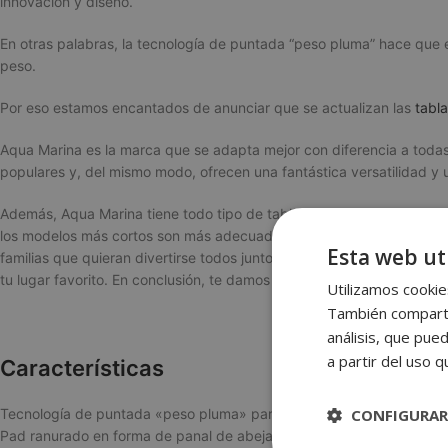
innovación y diseño.
En otras palabras, la tecnología de puntada “peso pluma” hace que e
peso.
Por eso estamos encantados de anunciar que se actualizan las
tabl
Aqua Marina es la marca que se adapta mejor con diferencia a todas 
populares y, del mismo modo, ofrecen una fantástica versatilidad y 
Además,
Aqua Marina
tiene todo tipo de tablas hinchables y con gra
l
os modelos más cortos son más adecuados para maniobrar y coger a
Esta web uti
familias que quieran divertirse todos juntos en una sola tabla.
Encuent
tu lugar favorito. En conclusión, t
e damos los detalles y especificaci
Utilizamos cookies
También compartim
análisis, que pue
a partir del uso 
Características
CONFIGURAR
Tecnología de puntada «peso pluma» para un menor lastre en el ag
Pad ranurado en forma de panal de abeja para un mayor agarre y co