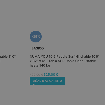
se utiliza para
 consentimiento
 al uso de cookies
web.
se utiliza para
el consentimiento
 y las opciones de
para su interacción
. Registra datos
-35%
nsentimiento del
 relación con
íticas y
ones de privacidad,
BÁSICO
 que sus
s sean honradas
ble 11’0” |
NUMA YOU 10.6 Paddle Surf Hinchable 10’6″
sesiones.
g
x 32″ x 6″ | Tabla SUP Doble Capa Estable
ooCommerce a
hasta 140 kg
 cuándo cambian
el contenido del
325,00
€
499,00
€
ooCommerce a
AÑADIR AL CARRITO
 cuándo cambian
el contenido del
se utiliza para
entre humanos y
s beneficioso para