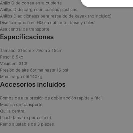
Anillo D de correa en la cubierta
Estrictame
Anillos D de carga con correas elásticas
necesaria
Anillos D adicionales para respaldo de kayak (no incluido)
Diseño impreso en HQ en cubierta , base y rieles
Asa central de transporte
Especificaciones
Tamaño: 315cm x 79cm x 15cm
Peso: 8.5kg
Volumen: 310L
Las cookies estricta
Presión de aire óptima hasta 15 psi
cuentas. La web no 
Max. carga útil 140kg
NAME
Accesorios incluidos
wp_woocommerce_
{32}
Bomba de alta presión de doble acción rápida y fácil
CookieScriptConse
Mochila de transporte
Quilla central
Leash (amarre para el pie)
Remo ajustable de 3 piezas