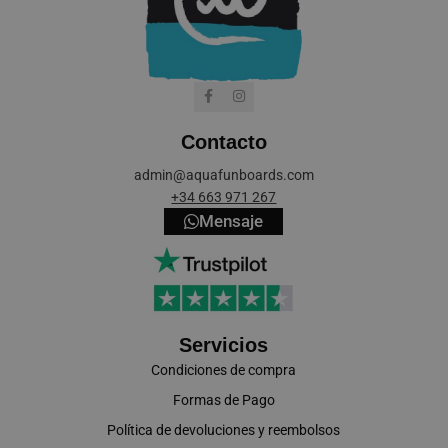
Contacto
cookieyes-consent
CookieYes
admin@aquafunboards.com
aquafunboar
+34 663 971 267
Mensaje
VISITOR_PRIVACY_METADATA
YouTube
.youtube.co
Servicios
Condiciones de compra
Formas de Pago
Política de devoluciones y reembolsos