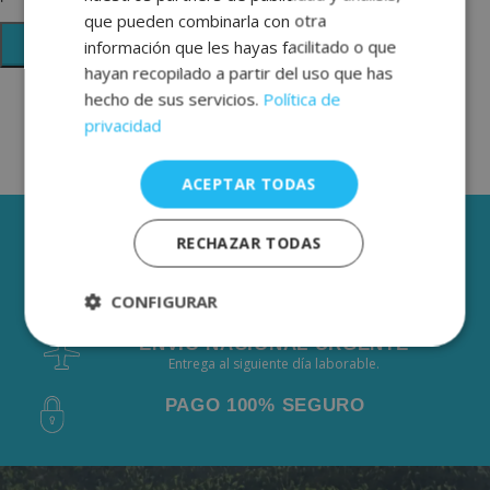
que pueden combinarla con otra
información que les hayas facilitado o que
hayan recopilado a partir del uso que has
hecho de sus servicios.
Política de
privacidad
ACEPTAR TODAS
3 AÑOS DE GARANTÍA
RECHAZAR TODAS
ENVÍOS GRÁTIS DESDE 50€
CONFIGURAR
De 2 a 3 días laborables.
ENVÍO NACIONAL URGENTE
Estrictamente
Rendimiento
Entrega al siguiente día laborable.
necesarias
PAGO 100% SEGURO
Publicidad
Funcionalidad