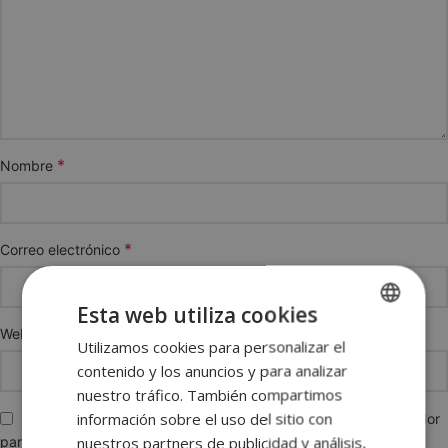
*
Nombre
*
Correo electrónico
Esta web utiliza cookies
Web
Utilizamos cookies para personalizar el
SPANISH
contenido y los anuncios y para analizar
ENGLISH
nuestro tráfico. También compartimos
FRENCH
información sobre el uso del sitio con
Guarda mi nombre, correo electrónico y web en este navegador
nuestros partners de publicidad y análisis,
para la próxima vez que comente.
GERMAN