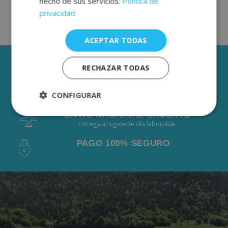
hecho de sus servicios.
Política de
privacidad
ACEPTAR TODAS
3 AÑOS DE GARANTÍA
RECHAZAR TODAS
ENVÍOS GRÁTIS DESDE 50€
CONFIGURAR
De 2 a 3 días laborables.
ENVÍO NACIONAL URGENTE
Estrictamente
Rendimiento
Entrega al siguiente día laborable.
necesarias
PAGO 100% SEGURO
Publicidad
Funcionalidad