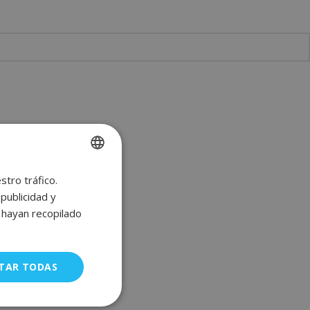
stro tráfico.
SPANISH
publicidad y
ENGLISH
e hayan recopilado
FRENCH
GERMAN
TAR TODAS
uncionalidad