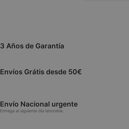
necesaria
3 Años de Garantía
Las cookies estricta
cuentas. La web no 
NAME
Envíos Grátis desde 50€
wp_woocommerce_
{32}
CookieScriptConse
Envío Nacional urgente
Entrega al siguiente día laborable.
cookieyes-consen