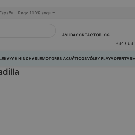
na España – Pago 100% seguro
AYUDA
CONTACTO
BLOG
+34 663 
LE
KAYAK HINCHABLE
MOTORES ACUÁTICOS
VÓLEY PLAYA
OFERTAS
M
dilla