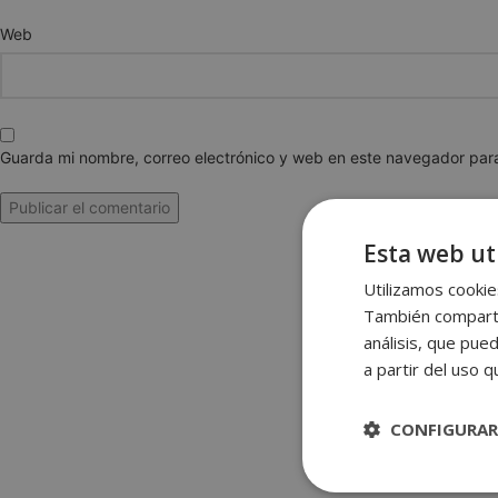
Web
Guarda mi nombre, correo electrónico y web en este navegador par
Esta web uti
Utilizamos cookies
También compartim
análisis, que pue
a partir del uso 
CONFIGURAR
Estrictame