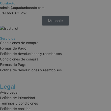
Contacto
admin@aquafunboards.com
+34 663 971 267
Mensaje
Servicios
Condiciones de compra
Formas de Pago
Política de devoluciones y reembolsos
cookieyes-consent
CookieYes
aquafunboar
Condiciones de compra
Formas de Pago
Política de devoluciones y reembolsos
VISITOR_PRIVACY_METADATA
YouTube
Legal
.youtube.co
Aviso Legal
Política de Privacidad
Términos y condiciones
Política de cookies