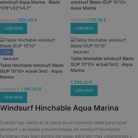
windsurf Aqua Marina · Blade
windsurf Blade iSUP 10’10» ·
10’6″x33″x4,7″
Aqua Marina
509,00
€
719,00
€
599,00
€
750,00
€
LEER MÁS
LEER MÁS
-11%
SOLD OUT
Tabla hinchable windsurf Blade
SOLD OUT
iSUP 10’10» w/sail 5m2 · Aqua
Tabla hinchable windsurf Blade
Marina
iSUP 10’10» w/sail 3m2 · Aqua
Marina
1.349,00
€
1.199,00
€
1.349,00
€
LEER MÁS
LEER MÁS
Windsurf Hinchable Aqua Marina
Cuando hay viento en la playa es un momento ideal para hacer
windsurf. Las tablas convencionales de windsurf hinchables
funcionan muy bien dentro del agua, pero son muy voluminosas y