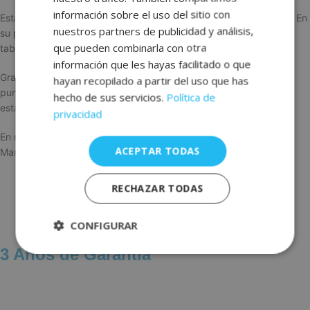
FRENCH
información sobre el uso del sitio con
Esta tabla de paddle surf hinchable es ligera, compacta y fuerte. En
nuestros partners de publicidad y análisis,
su parte central se puede encajar la vela y transformarse en una
GERMAN
que pueden combinarla con otra
tabla de windsurf, ideal para disfrutar los días con viento y olas.
información que les hayas facilitado o que
Gracias a su increíble relación rigidez/peso y a la tecnología de
hayan recopilado a partir del uso que has
puntada «peso pluma», es una tabla con muy buena velocidad,
hecho de sus servicios.
Política de
estabilidad y flotación.
privacidad
En nuestro catálogo puedes encontrar la tabla de windsurf Aqua
ACEPTAR TODAS
Marina Blade, ¡prepárate para surcar las olas!
RECHAZAR TODAS
CONFIGURAR
3 Años de Garantía
Estrictamente
Rendimiento
necesarias