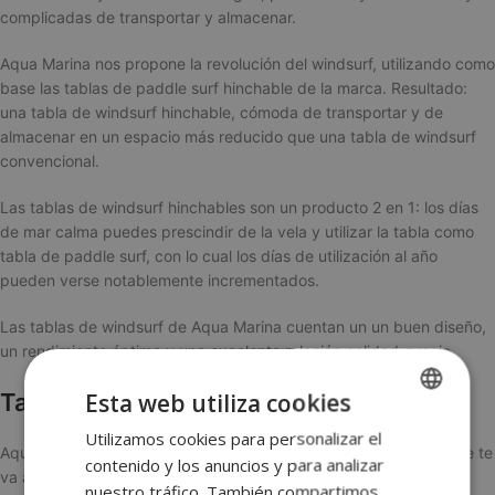
complicadas de transportar y almacenar.
Aqua Marina nos propone la revolución del windsurf, utilizando como
base las tablas de paddle surf hinchable de la marca. Resultado:
una tabla de windsurf hinchable, cómoda de transportar y de
almacenar en un espacio más reducido que una tabla de windsurf
convencional.
Las tablas de windsurf hinchables son un producto 2 en 1: los días
de mar calma puedes prescindir de la vela y utilizar la tabla como
tabla de paddle surf, con lo cual los días de utilización al año
pueden verse notablemente incrementados.
Las tablas de windsurf de Aqua Marina cuentan un un buen diseño,
un rendimiento óptimo y una excelente relación calidad-precio.
Esta web utiliza cookies
Tabla de windsurf Aqua Marina Blade
Utilizamos cookies para personalizar el
SPANISH
Aqua Marina Blade es la tabla de windsurf / tabla paddle surf que te
contenido y los anuncios y para analizar
ENGLISH
va a permitir disfrutar del mar en todo momento.
nuestro tráfico. También compartimos