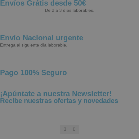
Envíos Grátis desde 50€
Publicidad
Funcionalidad
De 2 a 3 días laborables.
Envío Nacional urgente
Entrega al siguiente día laborable.
Estrictamente necesarias
Rendimiento
Publicidad
Funcionalidad
Las cookies estrictamente necesarias permiten
Pago 100% Seguro
funciones básicas de la web, como el inicio de
sesión y la gestión de cuentas. La web no puede
funcionar correctamente sin ellas.
¡Apúntate a nuestra Newsletter!
NAME
PROVIDER / 
Recibe nuestras ofertas y novedades
wp_woocommerce_session_[abcdef0123456789]
aquafunboar
{32}
CookieScriptConsent
CookieScript
.aquafunboa