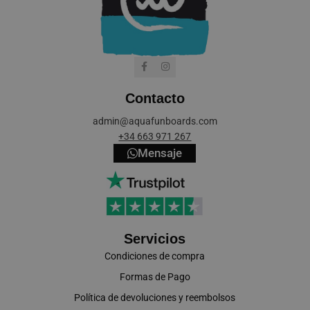
Contacto
cookieyes-consent
CookieYes
admin@aquafunboards.com
aquafunboar
+34 663 971 267
Mensaje
VISITOR_PRIVACY_METADATA
YouTube
.youtube.co
Servicios
Condiciones de compra
Formas de Pago
Política de devoluciones y reembolsos