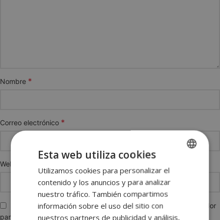
*
Nombre
*
Correo electrónico
Esta web utiliza cookies
Web
Utilizamos cookies para personalizar el
SPANISH
contenido y los anuncios y para analizar
ENGLISH
nuestro tráfico. También compartimos
FRENCH
información sobre el uso del sitio con
Guarda mi nombre, correo electrónico y web en este navegador
nuestros partners de publicidad y análisis,
para la próxima vez que comente.
GERMAN