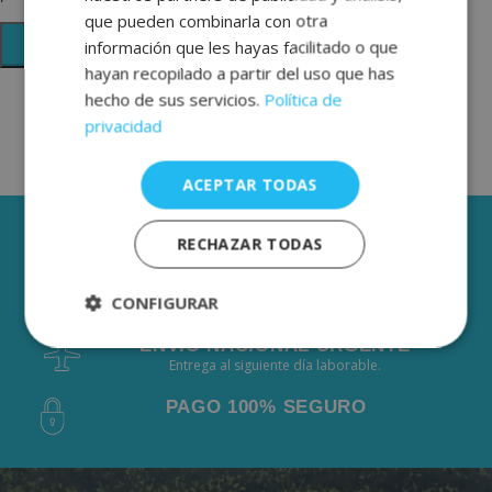
que pueden combinarla con otra
información que les hayas facilitado o que
hayan recopilado a partir del uso que has
hecho de sus servicios.
Política de
privacidad
ACEPTAR TODAS
3 AÑOS DE GARANTÍA
RECHAZAR TODAS
ENVÍOS GRÁTIS DESDE 50€
CONFIGURAR
De 2 a 3 días laborables.
ENVÍO NACIONAL URGENTE
Estrictamente
Rendimiento
Entrega al siguiente día laborable.
necesarias
PAGO 100% SEGURO
Publicidad
Funcionalidad