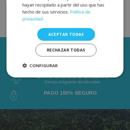
hayan recopilado a partir del uso que has
hecho de sus servicios.
Política de
privacidad
ACEPTAR TODAS
3 AÑOS DE GARANTÍA
RECHAZAR TODAS
ENVÍOS GRÁTIS DESDE 50€
CONFIGURAR
De 2 a 3 días laborables.
ENVÍO NACIONAL URGENTE
Estrictamente
Rendimiento
Entrega al siguiente día laborable.
necesarias
PAGO 100% SEGURO
Publicidad
Funcionalidad