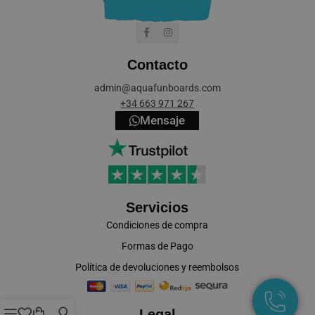
Contacto
cookieyes-consent
CookieYes
admin@aquafunboards.com
aquafunboar
+34 663 971 267
Mensaje
VISITOR_PRIVACY_METADATA
YouTube
.youtube.co
Servicios
Condiciones de compra
Formas de Pago
Política de devoluciones y reembolsos
Legal