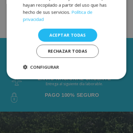
hayan recopilado a partir del uso que has
hecho de sus servicios.
Política de
privacidad
ACEPTAR TODAS
3 AÑOS DE GARANTÍA
RECHAZAR TODAS
ENVÍOS GRÁTIS DESDE 50€
CONFIGURAR
De 2 a 3 días laborables.
ENVÍO NACIONAL URGENTE
Estrictamente
Rendimiento
Entrega al siguiente día laborable.
necesarias
PAGO 100% SEGURO
Publicidad
Funcionalidad