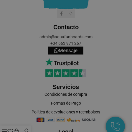
Contacto
cookieyes-consent
CookieYes
admin@aquafunboards.com
aquafunboar
+34 663 971 267
Mensaje
VISITOR_PRIVACY_METADATA
YouTube
.youtube.co
Servicios
Condiciones de compra
Formas de Pago
Política de devoluciones y reembolsos
Legal