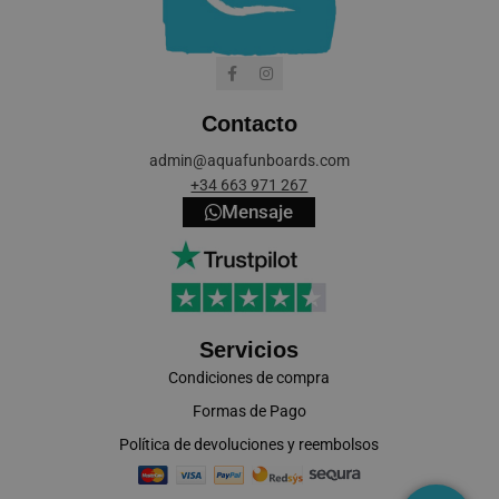
Contacto
cookieyes-consent
CookieYes
admin@aquafunboards.com
aquafunboar
+34 663 971 267
Mensaje
VISITOR_PRIVACY_METADATA
YouTube
.youtube.co
Servicios
Condiciones de compra
Formas de Pago
Política de devoluciones y reembolsos