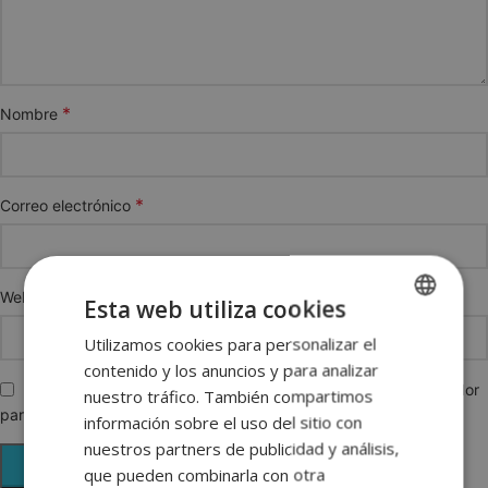
*
Nombre
*
Correo electrónico
Web
Esta web utiliza cookies
Utilizamos cookies para personalizar el
SPANISH
contenido y los anuncios y para analizar
ENGLISH
Guarda mi nombre, correo electrónico y web en este navegador
nuestro tráfico. También compartimos
para la próxima vez que comente.
FRENCH
información sobre el uso del sitio con
nuestros partners de publicidad y análisis,
GERMAN
que pueden combinarla con otra