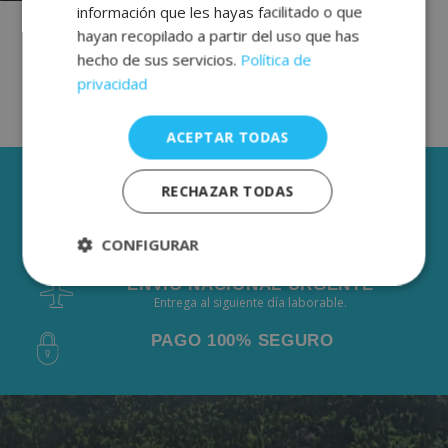
información que les hayas facilitado o que
hayan recopilado a partir del uso que has
hecho de sus servicios.
Política de
privacidad
ACEPTAR TODAS
3 AÑOS DE GARANTÍA
RECHAZAR TODAS
ENVÍOS GRÁTIS DESDE 50€
CONFIGURAR
De 2 a 3 días laborables.
ENVÍO NACIONAL URGENTE
Estrictamente
Rendimiento
Entrega al siguiente día laborable.
necesarias
PAGO 100% SEGURO
Publicidad
Funcionalidad