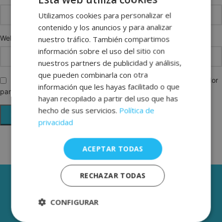
Utilizamos cookies para personalizar el
SPANISH
contenido y los anuncios y para analizar
ENGLISH
Web
nuestro tráfico. También compartimos
FRENCH
información sobre el uso del sitio con
nuestros partners de publicidad y análisis,
GERMAN
que pueden combinarla con otra
Guarda mi nombre, correo electrónico y web en este navegador
información que les hayas facilitado o que
para la próxima vez que comente.
hayan recopilado a partir del uso que has
hecho de sus servicios.
Política de
privacidad
ACEPTAR TODAS
RECHAZAR TODAS
3 AÑOS DE GARANTÍA
ENVÍOS GRÁTIS DESDE 50€
CONFIGURAR
De 2 a 3 días laborables.