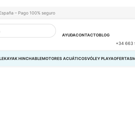
na España – Pago 100% seguro
AYUDA
CONTACTO
BLOG
+34 663 
LE
KAYAK HINCHABLE
MOTORES ACUÁTICOS
VÓLEY PLAYA
OFERTAS
M