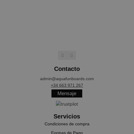
NAME
PROVIDER / 
wp_woocommerce_session_[abcdef0123456789]
aquafunboar
{32}
CookieScriptConsent
CookieScript
.aquafunboa
Contacto
admin@aquafunboards.com
+34 663 971 267
Mensaje
Servicios
cookieyes-consent
CookieYes
aquafunboar
Condiciones de compra
Formas de Pago