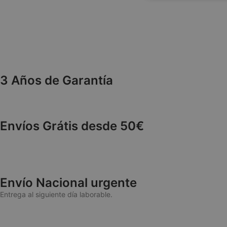
necesarias
3 Años de Garantía
Estric
Las cookies estricta
cuentas. La web no 
NAME
Envíos Grátis desde 50€
wp_woocommerce_
{32}
woocommerce_car
Envío Nacional urgente
woocommerce_ite
Entrega al siguiente día laborable.