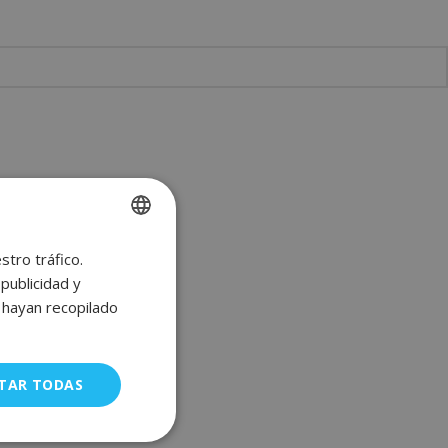
stro tráfico.
SPANISH
publicidad y
ENGLISH
e hayan recopilado
FRENCH
GERMAN
TAR TODAS
Sin clasificar