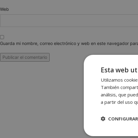
Web
Guarda mi nombre, correo electrónico y web en este navegador par
Esta web uti
Utilizamos cookies
También compartim
análisis, que pue
a partir del uso 
CONFIGURAR
Estrictament