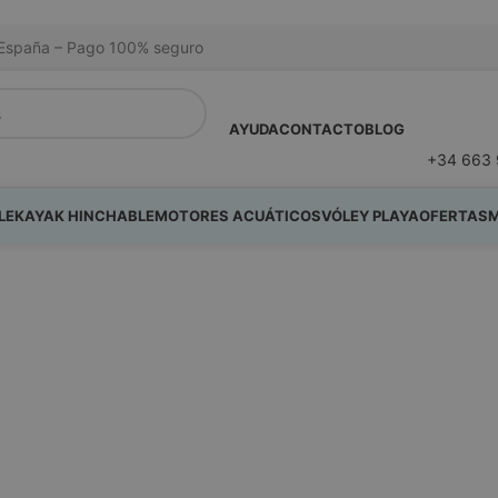
na España – Pago 100% seguro
AYUDA
CONTACTO
BLOG
+34 663 
LE
KAYAK HINCHABLE
MOTORES ACUÁTICOS
VÓLEY PLAYA
OFERTAS
M