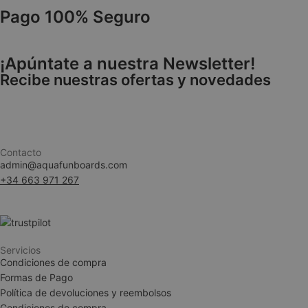
__cf_bm
Pago 100% Seguro
¡Apúntate a nuestra Newsletter!
CookieScriptConse
Recibe nuestras ofertas y novedades
Contacto
woocommerce_rec
admin@aquafunboards.com
+34 663 971 267
wc_cart_created
wc_cart_hash_[abc
NAME
Servicios
NAME
Condiciones de compra
NAME
_scor_uid
NAME
Formas de Pago
_ga_DQ9TEJGRYR
IDE
woodmart_wishlis
Política de devoluciones y reembolsos
Condiciones de compra