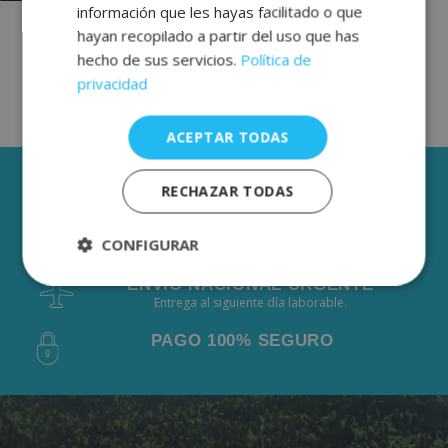
información que les hayas facilitado o que
hayan recopilado a partir del uso que has
hecho de sus servicios.
Política de
privacidad
ACEPTAR TODAS
3 AÑOS DE GARANTÍA
RECHAZAR TODAS
ENVÍOS GRÁTIS DESDE 50€
CONFIGURAR
De 2 a 3 días laborables.
ENVÍO NACIONAL URGENTE
Estrictamente
Rendimiento
Entrega al siguiente día laborable.
necesarias
PAGO 100% SEGURO
Publicidad
Funcionalidad