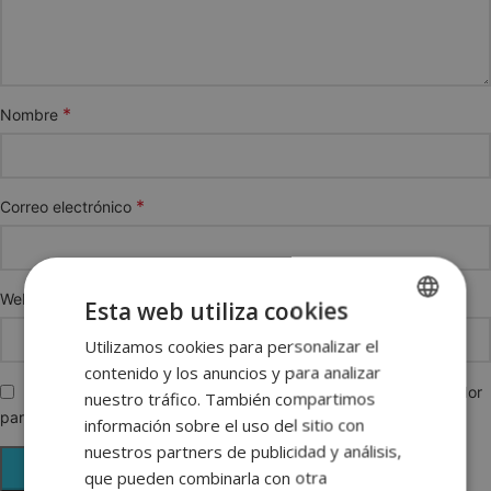
*
Nombre
*
Correo electrónico
Web
Esta web utiliza cookies
Utilizamos cookies para personalizar el
SPANISH
contenido y los anuncios y para analizar
ENGLISH
Guarda mi nombre, correo electrónico y web en este navegador
nuestro tráfico. También compartimos
para la próxima vez que comente.
FRENCH
información sobre el uso del sitio con
nuestros partners de publicidad y análisis,
GERMAN
que pueden combinarla con otra