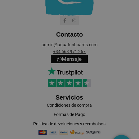
Contacto
cookieyes-consent
CookieYes
admin@aquafunboards.com
aquafunboar
+34 663 971 267
Mensaje
VISITOR_PRIVACY_METADATA
YouTube
.youtube.co
Servicios
Condiciones de compra
Formas de Pago
Política de devoluciones y reembolsos