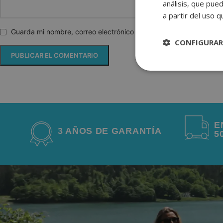
análisis, que pue
a partir del uso 
Guarda mi nombre, correo electrónico y web en este navegador 
CONFIGURAR
Estrictame
necesaria
E
3 AÑOS DE GARANTÍA
5
Las cookies estricta
cuentas. La web no 
NAME
wp_woocommerce_
{32}