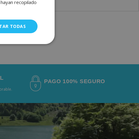
e hayan recopilado
FRENCH
GERMAN
TAR TODAS
uncionalidad
L
PAGO 100% SEGURO
borable.
a gestión de
ÓN
ra identificar al
l sitio web.