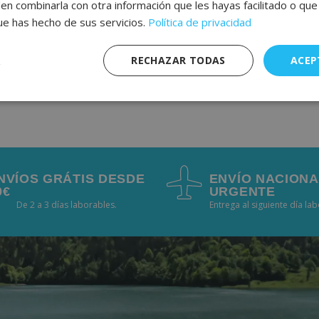
den combinarla con otra información que les hayas facilitado o qu
que has hecho de sus servicios.
Política de privacidad
para la próxima vez que comente.
RECHAZAR TODAS
ACEP
nte
Rendimiento
Publicidad
F
s
NVÍOS GRÁTIS DESDE
ENVÍO NACIONA
0€
URGENTE
De 2 a 3 días laborables.
Entrega al siguiente día la
Estrictamente necesarias
Rendimiento
Publicidad
Funcionalidad
mente necesarias permiten funciones básicas de la web, como el inicio de sesión y l
puede funcionar correctamente sin ellas.
PROVIDER / DOMAIN
EXPIRATION
DESCRIPCI
session_[abcdef0123456789]
aquafunboards.com
2 días
Se utiliza pa
usuario en e