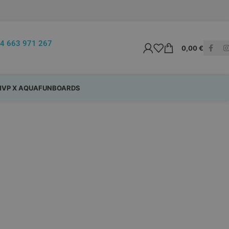
4 663 971 267
0,00
€
VP X AQUAFUNBOARDS