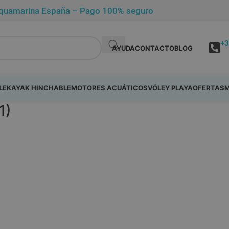
de Aquamarina España – Pago 100% seguro
+3
AYUDA
CONTACTO
BLOG
LE
KAYAK HINCHABLE
MOTORES ACUÁTICOS
VÓLEY PLAYA
OFERTAS
M
1)