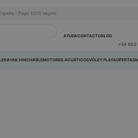
na España – Pago 100% seguro
AYUDA
CONTACTO
BLOG
+34 663 
LE
KAYAK HINCHABLE
MOTORES ACUÁTICOS
VÓLEY PLAYA
OFERTAS
M