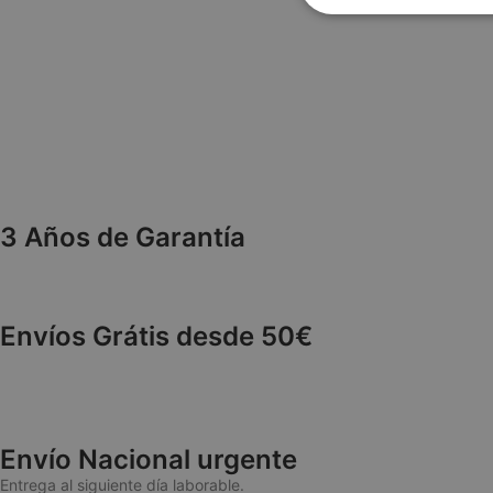
Estrictame
necesaria
3 Años de Garantía
Las cookies estricta
cuentas. La web no 
NAME
wp_woocommerce_
Envíos Grátis desde 50€
{32}
CookieScriptConse
Envío Nacional urgente
Entrega al siguiente día laborable.