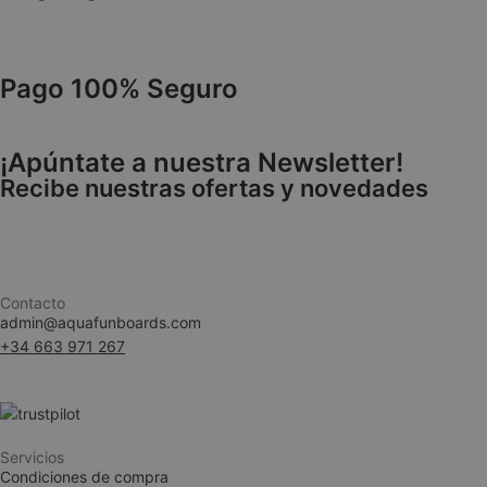
cookieyes-consen
Pago 100% Seguro
VISITOR_PRIVACY
¡Apúntate a nuestra Newsletter!
Recibe nuestras ofertas y novedades
woocommerce_ite
Contacto
admin@aquafunboards.com
+34 663 971 267
woocommerce_car
__cf_bm
Servicios
Condiciones de compra