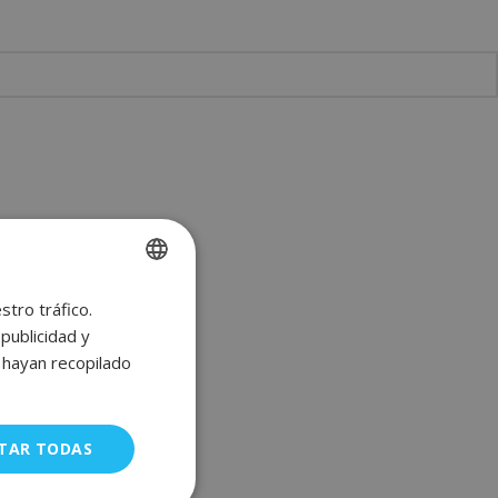
stro tráfico.
SPANISH
publicidad y
ENGLISH
e hayan recopilado
FRENCH
GERMAN
TAR TODAS