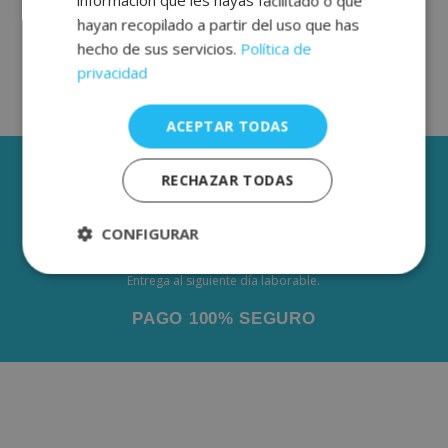
información que les hayas facilitado o que
hayan recopilado a partir del uso que has
hecho de sus servicios.
Política de
privacidad
ACEPTAR TODAS
3 AÑOS DE GARANTÍA
RECHAZAR TODAS
ENVÍOS GRÁTIS DESDE 50€
De 2 a 3 días laborables.
CONFIGURAR
ENVÍO NACIONAL URGENTE
Estrictamente
Rendimiento
Entrega al siguiente día laborable.
necesarias
PAGO 100% SEGURO
Publicidad
Funcionalidad