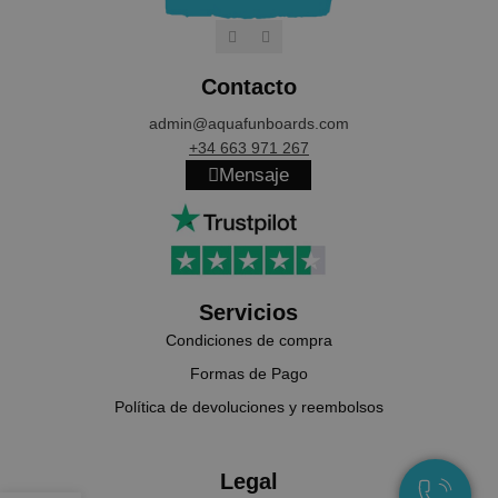
Contacto
admin@aquafunboards.com
cookieyes-consent
CookieYes
+34 663 971 267
aquafunboar
Mensaje
VISITOR_PRIVACY_METADATA
YouTube
.youtube.co
Servicios
Condiciones de compra
Formas de Pago
Política de devoluciones y reembolsos
Legal