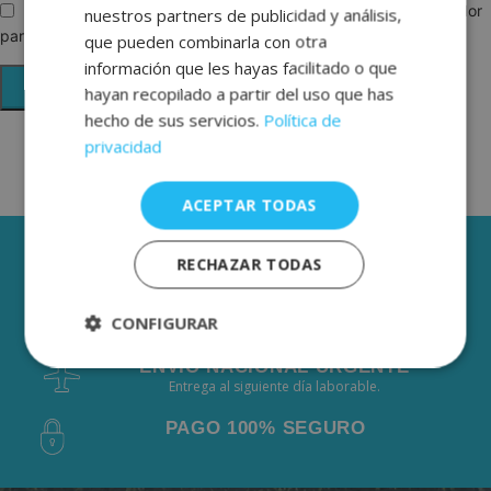
Guarda mi nombre, correo electrónico y web en este navegador
nuestros partners de publicidad y análisis,
GERMAN
para la próxima vez que comente.
que pueden combinarla con otra
información que les hayas facilitado o que
hayan recopilado a partir del uso que has
hecho de sus servicios.
Política de
privacidad
ACEPTAR TODAS
3 AÑOS DE GARANTÍA
RECHAZAR TODAS
ENVÍOS GRÁTIS DESDE 50€
CONFIGURAR
De 2 a 3 días laborables.
ENVÍO NACIONAL URGENTE
Estrictamente
Rendimiento
Entrega al siguiente día laborable.
necesarias
PAGO 100% SEGURO
Publicidad
Funcionalidad