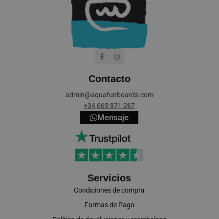
Contacto
cookieyes-consent
CookieYes
admin@aquafunboards.com
aquafunboar
+34 663 971 267
Mensaje
VISITOR_PRIVACY_METADATA
YouTube
.youtube.co
Servicios
Condiciones de compra
Formas de Pago