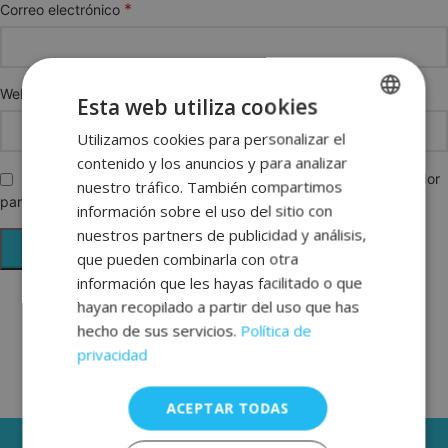
*
Correo electrónico
Web
Esta web utiliza cookies
Utilizamos cookies para personalizar el
SPANISH
contenido y los anuncios y para analizar
ENGLISH
Guarda mi nombre, correo electrónico y web en este navegador
nuestro tráfico. También compartimos
para la próxima vez que comente.
FRENCH
información sobre el uso del sitio con
nuestros partners de publicidad y análisis,
GERMAN
que pueden combinarla con otra
información que les hayas facilitado o que
hayan recopilado a partir del uso que has
hecho de sus servicios.
Política de
privacidad
ACEPTAR TODAS
3 AÑOS DE GARANTÍA