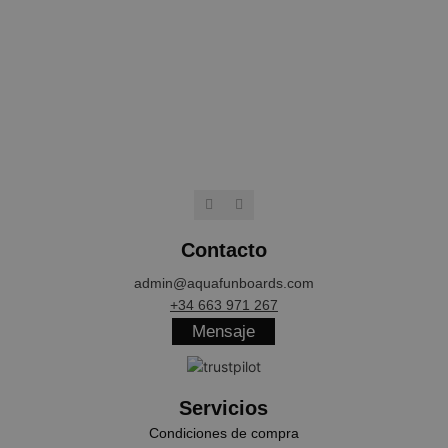
funcionar correctamente sin ellas.
NAME
PROVIDER / 
wp_woocommerce_session_[abcdef0123456789]
aquafunboar
{32}
CookieScriptConsent
CookieScript
.aquafunboa
Contacto
admin@aquafunboards.com
+34 663 971 267
Mensaje
Servicios
cookieyes-consent
CookieYes
aquafunboar
Condiciones de compra