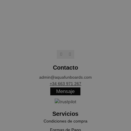
NAME
PROVIDER / 
wp_woocommerce_session_[abcdef0123456789]
aquafunboar
{32}
CookieScriptConsent
CookieScript
.aquafunboa
Contacto
admin@aquafunboards.com
+34 663 971 267
Mensaje
Servicios
cookieyes-consent
CookieYes
aquafunboar
Condiciones de compra
Formas de Pago