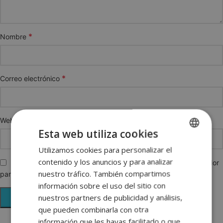
*
Nombre
*
Correo electrónico
Web
Esta web utiliza cookies
Utilizamos cookies para personalizar el
SPANISH
contenido y los anuncios y para analizar
Guarda mi nombre, correo electrónico y web en este navegador
ENGLISH
nuestro tráfico. También compartimos
para la próxima vez que comente.
FRENCH
información sobre el uso del sitio con
nuestros partners de publicidad y análisis,
GERMAN
que pueden combinarla con otra
información que les hayas facilitado o que