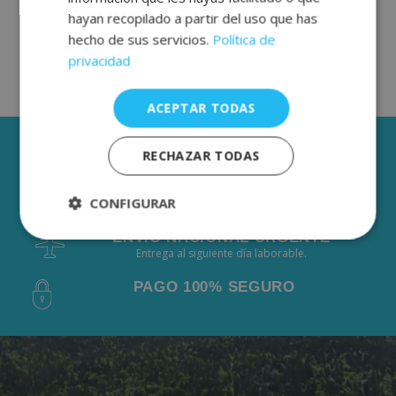
hayan recopilado a partir del uso que has
hecho de sus servicios.
Política de
privacidad
ACEPTAR TODAS
3 AÑOS DE GARANTÍA
RECHAZAR TODAS
ENVÍOS GRÁTIS DESDE 50€
CONFIGURAR
De 2 a 3 días laborables.
ENVÍO NACIONAL URGENTE
Estrictamente
Rendimiento
Entrega al siguiente día laborable.
necesarias
PAGO 100% SEGURO
Publicidad
Funcionalidad