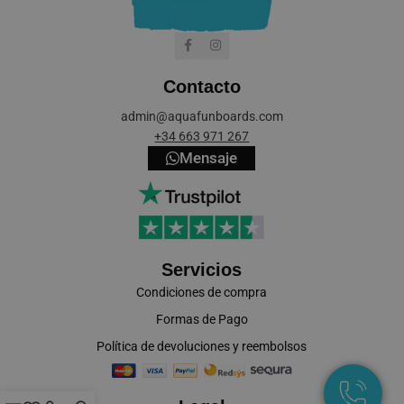
Contacto
cookieyes-consent
CookieYes
admin@aquafunboards.com
aquafunboar
+34 663 971 267
Mensaje
VISITOR_PRIVACY_METADATA
YouTube
.youtube.co
Servicios
Condiciones de compra
Formas de Pago
Política de devoluciones y reembolsos