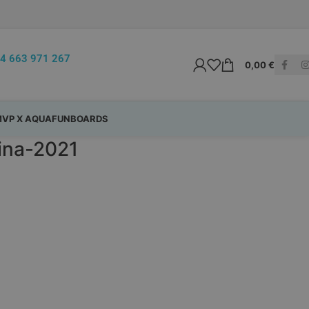
4 663 971 267
0,00
€
VP X AQUAFUNBOARDS
ina-2021