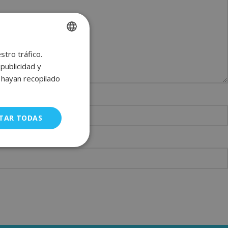
stro tráfico.
SPANISH
publicidad y
ENGLISH
e hayan recopilado
FRENCH
GERMAN
TAR TODAS
uncionalidad