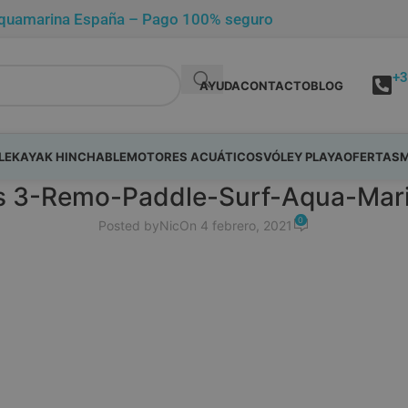
de Aquamarina España – Pago 100% seguro
+3
AYUDA
CONTACTO
BLOG
LE
KAYAK HINCHABLE
MOTORES ACUÁTICOS
VÓLEY PLAYA
OFERTAS
M
s 3-Remo-Paddle-Surf-Aqua-Mar
0
Posted by
Nic
On 4 febrero, 2021