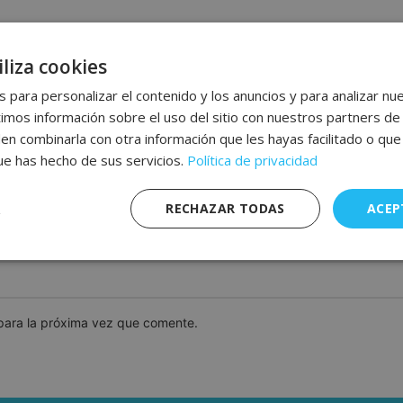
liza cookies
 para personalizar el contenido y los anuncios y para analizar nue
os información sobre el uso del sitio con nuestros partners de 
den combinarla con otra información que les hayas facilitado o qu
que has hecho de sus servicios.
Política de privacidad
*
Correo electrónico
RECHAZAR TODAS
ACEP
nte
Rendimiento
Publicidad
F
s
para la próxima vez que comente.