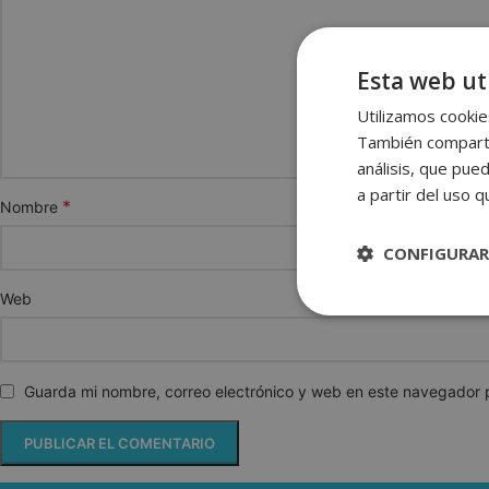
Esta web uti
Utilizamos cookies
También compartim
análisis, que pue
a partir del uso 
*
Nombre
CONFIGURAR
Web
Estrictame
necesaria
Guarda mi nombre, correo electrónico y web en este navegador 