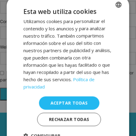
Esta web utiliza cookies
Utilizamos cookies para personalizar el
SPANISH
*
Correo electrónico
contenido y los anuncios y para analizar
ENGLISH
nuestro tráfico. También compartimos
FRENCH
información sobre el uso del sitio con
Web
nuestros partners de publicidad y análisis,
GERMAN
que pueden combinarla con otra
información que les hayas facilitado o que
hayan recopilado a partir del uso que has
Guarda mi nombre, correo electrónico y web en este navegador
hecho de sus servicios.
Política de
para la próxima vez que comente.
privacidad
ACEPTAR TODAS
RECHAZAR TODAS
3 AÑOS DE GARANTÍA
ENVÍOS GRÁTIS DESDE 50€
CONFIGURAR