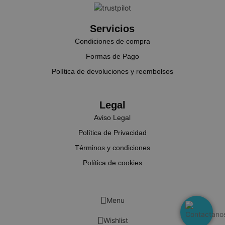
{32}
Servicios
CookieScriptConsent
CookieScript
Condiciones de compra
.aquafunboa
Formas de Pago
Política de devoluciones y reembolsos
Legal
Aviso Legal
Política de Privacidad
Términos y condiciones
Política de cookies
cookieyes-consent
CookieYes
aquafunboar
Menu
Wishlist