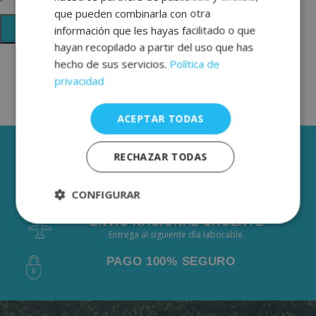
que pueden combinarla con otra
información que les hayas facilitado o que
hayan recopilado a partir del uso que has
hecho de sus servicios.
Política de
privacidad
ACEPTAR TODAS
3 AÑOS DE GARANTÍA
RECHAZAR TODAS
ENVÍOS GRÁTIS DESDE 50€
CONFIGURAR
De 2 a 3 días laborables.
ENVÍO NACIONAL URGENTE
Estrictamente
Rendimiento
Entrega al siguiente día laborable.
necesarias
PAGO 100% SEGURO
Publicidad
Funcionalidad