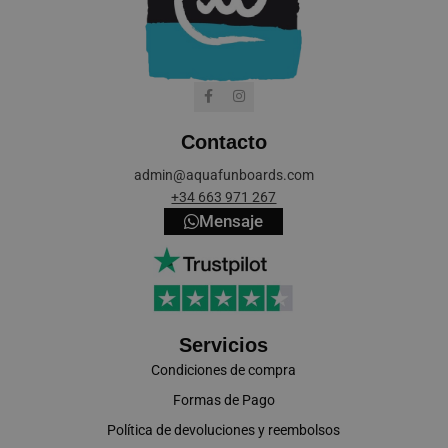
Contacto
cookieyes-consent
CookieYes
admin@aquafunboards.com
aquafunboar
+34 663 971 267
Mensaje
VISITOR_PRIVACY_METADATA
YouTube
.youtube.co
Servicios
Condiciones de compra
Formas de Pago
Política de devoluciones y reembolsos