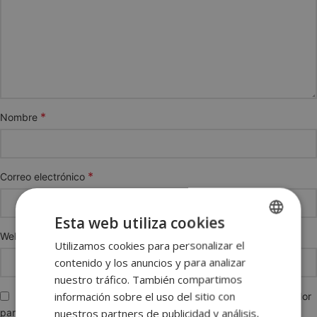
*
Nombre
*
Correo electrónico
Esta web utiliza cookies
Web
Utilizamos cookies para personalizar el
SPANISH
contenido y los anuncios y para analizar
ENGLISH
nuestro tráfico. También compartimos
FRENCH
información sobre el uso del sitio con
Guarda mi nombre, correo electrónico y web en este navegador
nuestros partners de publicidad y análisis,
para la próxima vez que comente.
GERMAN