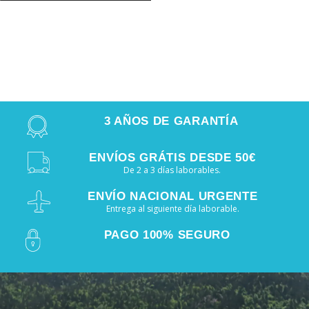
3 AÑOS DE GARANTÍA
ENVÍOS GRÁTIS DESDE 50€
De 2 a 3 días laborables.
ENVÍO NACIONAL URGENTE
Entrega al siguiente día laborable.
PAGO 100% SEGURO