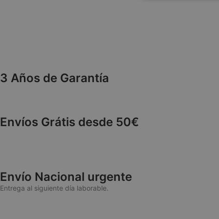
necesaria
3 Años de Garantía
Las cookies estricta
cuentas. La web no 
NAME
Envíos Grátis desde 50€
wp_woocommerce_
{32}
CookieScriptConse
Envío Nacional urgente
Entrega al siguiente día laborable.
cookieyes-consen