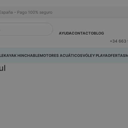
na España – Pago 100% seguro
AYUDA
CONTACTO
BLOG
+34 663 
LE
KAYAK HINCHABLE
MOTORES ACUÁTICOS
VÓLEY PLAYA
OFERTAS
M
ul