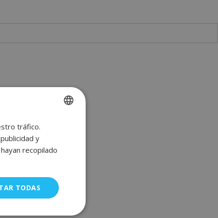
stro tráfico.
SPANISH
publicidad y
ENGLISH
e hayan recopilado
FRENCH
GERMAN
TAR TODAS
uncionalidad