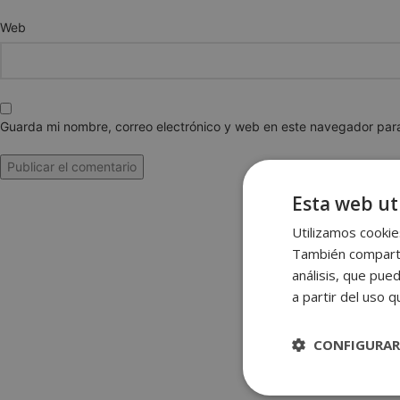
Web
Guarda mi nombre, correo electrónico y web en este navegador par
Esta web uti
Utilizamos cookies
También compartim
análisis, que pue
a partir del uso 
CONFIGURAR
Estrictame