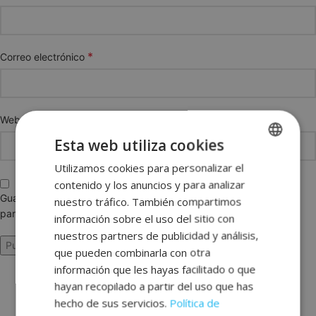
*
Correo electrónico
Web
Esta web utiliza cookies
Utilizamos cookies para personalizar el
SPANISH
contenido y los anuncios y para analizar
ENGLISH
Guarda mi nombre, correo electrónico y web en este navegador
nuestro tráfico. También compartimos
para la próxima vez que comente.
FRENCH
información sobre el uso del sitio con
nuestros partners de publicidad y análisis,
GERMAN
que pueden combinarla con otra
información que les hayas facilitado o que
hayan recopilado a partir del uso que has
hecho de sus servicios.
Política de