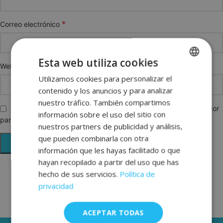
*
Correo electrónico
Esta web utiliza cookies
Web
Utilizamos cookies para personalizar el
SPANISH
contenido y los anuncios y para analizar
ENGLISH
nuestro tráfico. También compartimos
Guarda mi nombre, correo electrónico y web en este navegador
FRENCH
información sobre el uso del sitio con
para la próxima vez que comente.
nuestros partners de publicidad y análisis,
GERMAN
que pueden combinarla con otra
información que les hayas facilitado o que
hayan recopilado a partir del uso que has
hecho de sus servicios.
Política de
privacidad
ACEPTAR TODAS