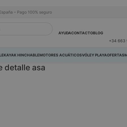
na España – Pago 100% seguro
AYUDA
CONTACTO
BLOG
+34 663 
LE
KAYAK HINCHABLE
MOTORES ACUÁTICOS
VÓLEY PLAYA
OFERTAS
M
 detalle asa