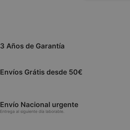
necesaria
3 Años de Garantía
Las cookies estricta
cuentas. La web no 
NAME
Envíos Grátis desde 50€
wp_woocommerce_
{32}
CookieScriptConse
Envío Nacional urgente
Entrega al siguiente día laborable.
cookieyes-consen