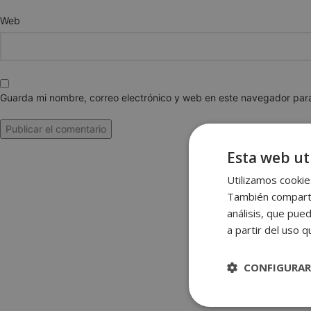
Web
Guarda mi nombre, correo electrónico y web en este navegador par
Esta web uti
Utilizamos cookies
También compartim
análisis, que pue
a partir del uso 
CONFIGURAR
Estrictame