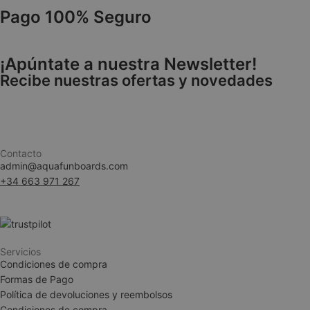
Pago 100% Seguro
VISITOR_PRIVACY
¡Apúntate a nuestra Newsletter!
Recibe nuestras ofertas y novedades
Contacto
admin@aquafunboards.com
woocommerce_ite
+34 663 971 267
woocommerce_car
Servicios
Condiciones de compra
__cf_bm
Formas de Pago
Política de devoluciones y reembolsos
Condiciones de compra