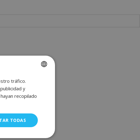
stro tráfico.
SPANISH
publicidad y
ENGLISH
e hayan recopilado
FRENCH
GERMAN
TAR TODAS
uncionalidad