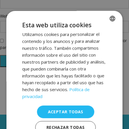
Web
Esta web utiliza cookies
Utilizamos cookies para personalizar el
SPANISH
contenido y los anuncios y para analizar
Guarda mi nombre, correo electrónico y web en este navegador
ENGLISH
para la próxima vez que comente.
nuestro tráfico. También compartimos
FRENCH
información sobre el uso del sitio con
nuestros partners de publicidad y análisis,
GERMAN
que pueden combinarla con otra
información que les hayas facilitado o que
hayan recopilado a partir del uso que has
hecho de sus servicios.
Política de
privacidad
ACEPTAR TODAS
3 AÑOS DE GARANTÍA
RECHAZAR TODAS