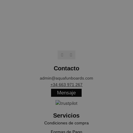
NAME
PROVIDER / 
wp_woocommerce_session_[abcdef0123456789]
aquafunboar
{32}
CookieScriptConsent
CookieScript
.aquafunboa
Contacto
admin@aquafunboards.com
+34 663 971 267
Mensaje
Servicios
cookieyes-consent
CookieYes
aquafunboar
Condiciones de compra
Formas de Pago