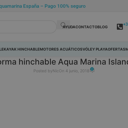
de Aquamarina España – Pago 100% seguro
+3
AYUDA
CONTACTO
BLOG
LE
KAYAK HINCHABLE
MOTORES ACUÁTICOS
VÓLEY PLAYA
OFERTAS
M
orma hinchable Aqua Marina Island
0
Posted by
Nic
On 4 junio, 2018