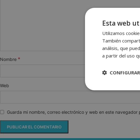
Esta web uti
Utilizamos cookies
También compartim
análisis, que pue
a partir del uso 
*
Nombre
CONFIGURAR
Web
Estrictame
necesaria
Guarda mi nombre, correo electrónico y web en este navegador 