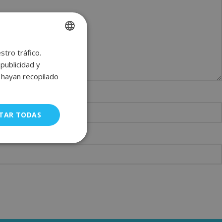
stro tráfico.
SPANISH
publicidad y
ENGLISH
e hayan recopilado
FRENCH
GERMAN
TAR TODAS
uncionalidad