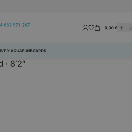
4 663 971 267
0,00
€
VP X AQUAFUNBOARDS
 · 8’2″