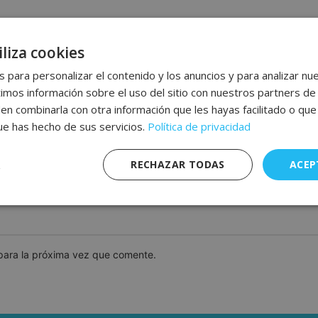
liza cookies
 para personalizar el contenido y los anuncios y para analizar nue
os información sobre el uso del sitio con nuestros partners de 
den combinarla con otra información que les hayas facilitado o qu
que has hecho de sus servicios.
Política de privacidad
*
Correo electrónico
RECHAZAR TODAS
ACEP
nte
Rendimiento
Publicidad
F
s
para la próxima vez que comente.