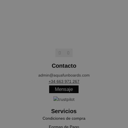
NAME
PROVIDER / 
wp_woocommerce_session_[abcdef0123456789]
aquafunboar
{32}
CookieScriptConsent
CookieScript
.aquafunboa
Contacto
admin@aquafunboards.com
+34 663 971 267
Mensaje
Servicios
cookieyes-consent
CookieYes
aquafunboar
Condiciones de compra
Formas de Pago