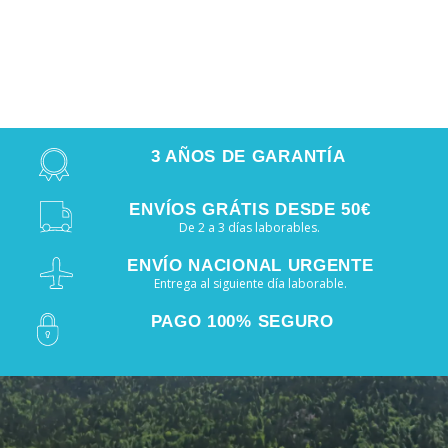
3 AÑOS DE GARANTÍA
ENVÍOS GRÁTIS DESDE 50€
De 2 a 3 días laborables.
ENVÍO NACIONAL URGENTE
Entrega al siguiente día laborable.
PAGO 100% SEGURO