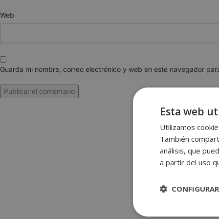
Web
Guarda mi nombre, correo electrónico y web en este navegador par
Esta web uti
Utilizamos cookies
También compartim
análisis, que pue
a partir del uso 
CONFIGURAR
Estrictame