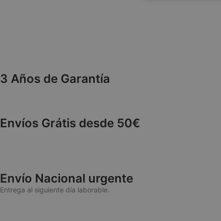
necesaria
3 Años de Garantía
Las cookies estricta
cuentas. La web no 
NAME
Envíos Grátis desde 50€
wp_woocommerce_
{32}
CookieScriptConse
Envío Nacional urgente
Entrega al siguiente día laborable.
cookieyes-consen