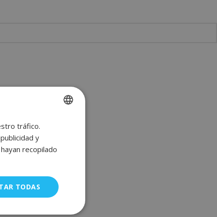
stro tráfico.
SPANISH
publicidad y
ENGLISH
e hayan recopilado
FRENCH
GERMAN
TAR TODAS
uncionalidad