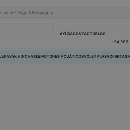
na España – Pago 100% seguro
AYUDA
CONTACTO
BLOG
+34 663 
LE
KAYAK HINCHABLE
MOTORES ACUÁTICOS
VÓLEY PLAYA
OFERTAS
M