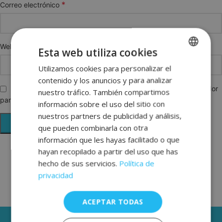
*
Correo electrónico
Web
Esta web utiliza cookies
Utilizamos cookies para personalizar el
SPANISH
contenido y los anuncios y para analizar
ENGLISH
Guarda mi nombre, correo electrónico y web en este navegador
nuestro tráfico. También compartimos
para la próxima vez que comente.
FRENCH
información sobre el uso del sitio con
nuestros partners de publicidad y análisis,
GERMAN
que pueden combinarla con otra
información que les hayas facilitado o que
hayan recopilado a partir del uso que has
hecho de sus servicios.
Política de
privacidad
ACEPTAR TODAS
3 AÑOS DE GARANTÍA