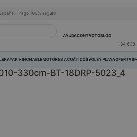
na España – Pago 100% seguro
AYUDA
CONTACTO
BLOG
+34 663 
LE
KAYAK HINCHABLE
MOTORES ACUÁTICOS
VÓLEY PLAYA
OFERTAS
M
-1010-330cm-BT-18DRP-5023_4