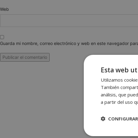
Web
Guarda mi nombre, correo electrónico y web en este navegador par
Esta web uti
Utilizamos cookies
También compartim
análisis, que pue
a partir del uso 
CONFIGURAR
Estrictame