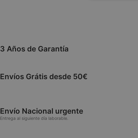
necesaria
3 Años de Garantía
Las cookies estricta
cuentas. La web no 
NAME
Envíos Grátis desde 50€
wp_woocommerce_
{32}
CookieScriptConse
Envío Nacional urgente
Entrega al siguiente día laborable.
cookieyes-consen