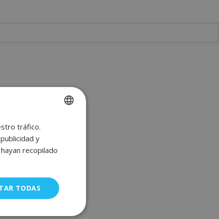
stro tráfico.
SPANISH
publicidad y
ENGLISH
e hayan recopilado
FRENCH
GERMAN
TAR TODAS
uncionalidad