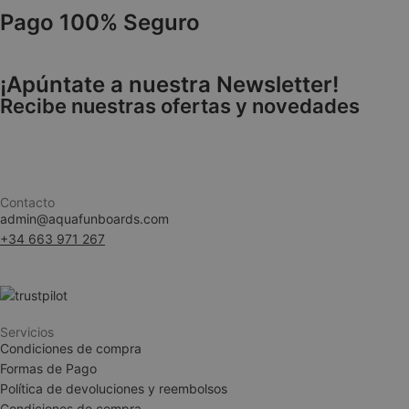
Pago 100% Seguro
VISITOR_PRIVACY
¡Apúntate a nuestra Newsletter!
Recibe nuestras ofertas y novedades
Contacto
admin@aquafunboards.com
woocommerce_ite
+34 663 971 267
woocommerce_car
Servicios
Condiciones de compra
__cf_bm
Formas de Pago
Política de devoluciones y reembolsos
Condiciones de compra