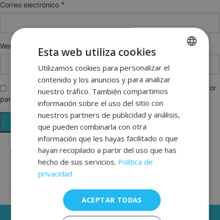
*
Correo electrónico
Web
Esta web utiliza cookies
Utilizamos cookies para personalizar el
SPANISH
contenido y los anuncios y para analizar
ENGLISH
Guarda mi nombre, correo electrónico y web en este navegador
nuestro tráfico. También compartimos
para la próxima vez que comente.
FRENCH
información sobre el uso del sitio con
nuestros partners de publicidad y análisis,
GERMAN
que pueden combinarla con otra
información que les hayas facilitado o que
hayan recopilado a partir del uso que has
hecho de sus servicios.
Política de
privacidad
ACEPTAR TODAS
3 AÑOS DE GARANTÍA