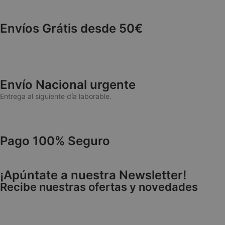
cuentas. La web no 
NAME
Envíos Grátis desde 50€
wp_woocommerce_
{32}
CookieScriptConse
Envío Nacional urgente
Entrega al siguiente día laborable.
cookieyes-consen
Pago 100% Seguro
VISITOR_PRIVACY
¡Apúntate a nuestra Newsletter!
Recibe nuestras ofertas y novedades