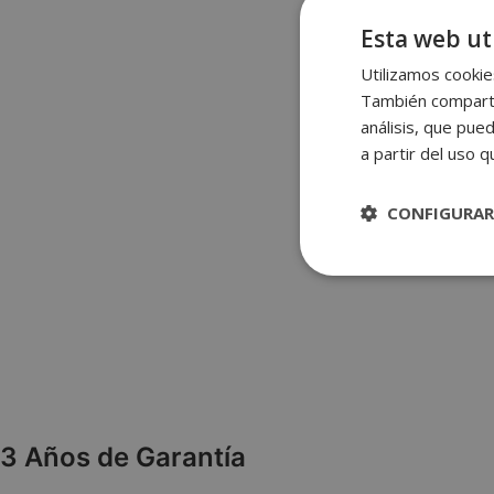
Esta web uti
Utilizamos cookies
También compartim
análisis, que pue
a partir del uso 
CONFIGURAR
Estrictame
necesaria
3 Años de Garantía
Las cookies estricta