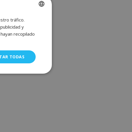
stro tráfico.
SPANISH
publicidad y
ENGLISH
e hayan recopilado
FRENCH
GERMAN
TAR TODAS
uncionalidad
a gestión de