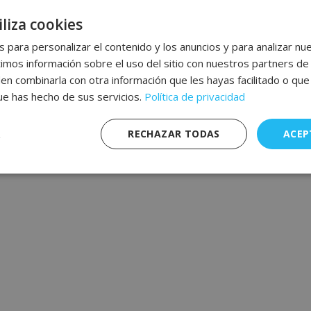
liza cookies
 para personalizar el contenido y los anuncios y para analizar nue
os información sobre el uso del sitio con nuestros partners de 
den combinarla con otra información que les hayas facilitado o qu
que has hecho de sus servicios.
Política de privacidad
RECHAZAR TODAS
ACEP
nte
Rendimiento
Publicidad
F
s
Estrictamente necesarias
Rendimiento
Publicidad
Funcionalidad
mente necesarias permiten funciones básicas de la web, como el inicio de sesión y l