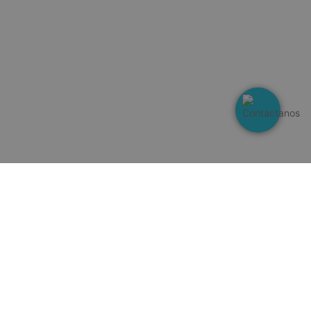
s sean honradas
sesiones.
ooCommerce a
 cuándo cambian
el contenido del
ooCommerce a
 cuándo cambian
el contenido del
se utiliza para
entre humanos y
s beneficioso para
, con el fin de
ormes válidos
 de su sitio web.
idget de productos
entemente