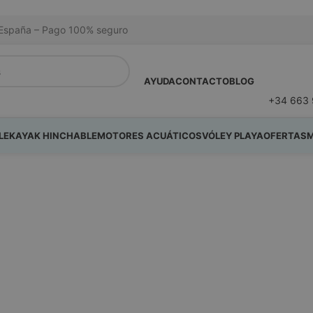
na España – Pago 100% seguro
AYUDA
CONTACTO
BLOG
+34 663 
LE
KAYAK HINCHABLE
MOTORES ACUÁTICOS
VÓLEY PLAYA
OFERTAS
M