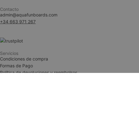
Contacto
admin@aquafunboards.com
woocommerce_ite
+34 663 971 267
woocommerce_car
Servicios
Condiciones de compra
__cf_bm
Formas de Pago
Política de devoluciones y reembolsos
Condiciones de compra
Formas de Pago
woocommerce_rec
Política de devoluciones y reembolsos
wc_cart_created
Legal
wc_cart_hash_[abc
Aviso Legal
Política de Privacidad
Términos y condiciones
NAME
NAME