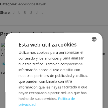
Categoría:
Accesorios Kayak
Share:
Productos relacionados
Esta web utiliza cookies
Sold out
Utilizamos cookies para personalizar el
SPANISH
Remo 2 en 1 para iSUP y Kayak
Ancla para kayak (kit) – ANKIT
contenido y los anuncios y para analizar
-DUAL TECH – Aqua Marina
ENGLISH
nuestro tráfico. También compartimos
15,00
€
45,00
€
FRENCH
información sobre el uso del sitio con
Leer más
nuestros partners de publicidad y análisis,
GERMAN
Añadir al carrito
que pueden combinarla con otra
información que les hayas facilitado o que
hayan recopilado a partir del uso que has
hecho de sus servicios.
Política de
privacidad