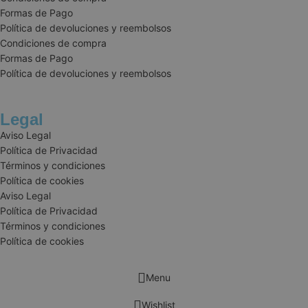
Formas de Pago
cookieyes-consent
CookieYes
Política de devoluciones y reembolsos
aquafunboar
Condiciones de compra
Formas de Pago
Política de devoluciones y reembolsos
VISITOR_PRIVACY_METADATA
YouTube
.youtube.co
Legal
Aviso Legal
Política de Privacidad
Términos y condiciones
Política de cookies
Aviso Legal
Política de Privacidad
Términos y condiciones
Política de cookies
Menu
Wishlist