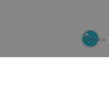
s sean honradas
sesiones.
ooCommerce a
 cuándo cambian
el contenido del
ooCommerce a
 cuándo cambian
el contenido del
se utiliza para
entre humanos y
s beneficioso para
, con el fin de
ormes válidos
 de su sitio web.
idget de productos
entemente