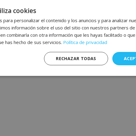
liza cookies
 para personalizar el contenido y los anuncios y para analizar nue
os información sobre el uso del sitio con nuestros partners de 
den combinarla con otra información que les hayas facilitado o qu
que has hecho de sus servicios.
Política de privacidad
RECHAZAR TODAS
ACEP
nte
Rendimiento
Publicidad
F
s
Estrictamente necesarias
Rendimiento
Publicidad
Funcionalidad
mente necesarias permiten funciones básicas de la web, como el inicio de sesión y l