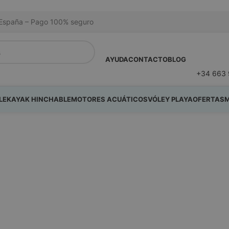
na España – Pago 100% seguro
AYUDA
CONTACTO
BLOG
+34 663 
LE
KAYAK HINCHABLE
MOTORES ACUÁTICOS
VÓLEY PLAYA
OFERTAS
M