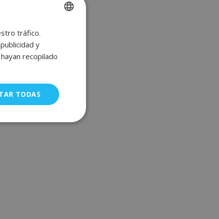
stro tráfico.
SPANISH
publicidad y
ENGLISH
e hayan recopilado
FRENCH
GERMAN
TAR TODAS
uncionalidad
a gestión de