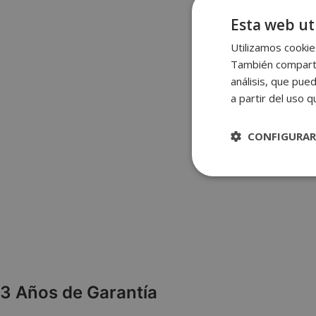
Esta web uti
Utilizamos cookies
También compartim
análisis, que pue
a partir del uso 
CONFIGURAR
Estrictame
necesaria
3 Años de Garantía
Las cookies estricta