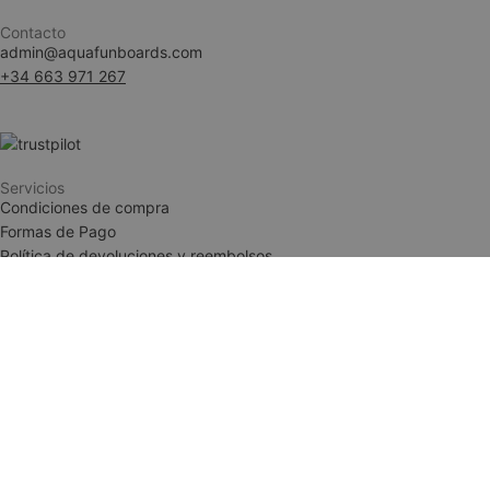
Contacto
admin@aquafunboards.com
woocommerce_ite
+34 663 971 267
woocommerce_car
Servicios
Condiciones de compra
__cf_bm
Formas de Pago
Política de devoluciones y reembolsos
Condiciones de compra
Formas de Pago
woocommerce_rec
Política de devoluciones y reembolsos
wc_cart_created
Legal
wc_cart_hash_[abc
Aviso Legal
Política de Privacidad
Términos y condiciones
NAME
NAME