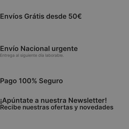
cuentas. La web no 
NAME
Envíos Grátis desde 50€
wp_woocommerce_
{32}
CookieScriptConse
Envío Nacional urgente
Entrega al siguiente día laborable.
cookieyes-consen
Pago 100% Seguro
VISITOR_PRIVACY
¡Apúntate a nuestra Newsletter!
Recibe nuestras ofertas y novedades