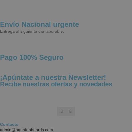
Envío Nacional urgente
Entrega al siguiente día laborable.
Estrictamente necesarias
Rendimiento
Publicidad
Funcionalidad
Las cookies estrictamente necesarias permiten
Pago 100% Seguro
funciones básicas de la web, como el inicio de
sesión y la gestión de cuentas. La web no puede
funcionar correctamente sin ellas.
¡Apúntate a nuestra Newsletter!
NAME
PROVIDER / 
Recibe nuestras ofertas y novedades
wp_woocommerce_session_[abcdef0123456789]
aquafunboar
{32}
CookieScriptConsent
CookieScript
.aquafunboa
Contacto
admin@aquafunboards.com