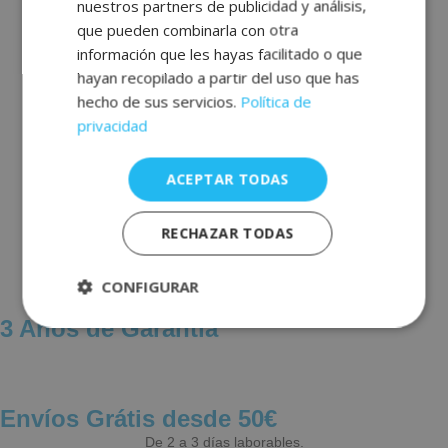
nuestros partners de publicidad y análisis,
GERMAN
que pueden combinarla con otra
información que les hayas facilitado o que
hayan recopilado a partir del uso que has
hecho de sus servicios.
Política de
privacidad
ACEPTAR TODAS
RECHAZAR TODAS
CONFIGURAR
3 Años de Garantía
Estrictamente
Rendimiento
necesarias
Envíos Grátis desde 50€
Publicidad
Funcionalidad
De 2 a 3 días laborables.