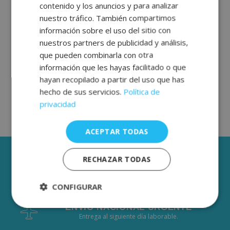
contenido y los anuncios y para analizar
ENGLISH
nuestro tráfico. También compartimos
FRENCH
información sobre el uso del sitio con
nuestros partners de publicidad y análisis,
GERMAN
que pueden combinarla con otra
información que les hayas facilitado o que
hayan recopilado a partir del uso que has
hecho de sus servicios.
Política de
privacidad
ACEPTAR TODAS
3 AÑOS DE GARANTÍA
RECHAZAR TODAS
ENVÍOS GRÁTIS DESDE 50€
CONFIGURAR
De 2 a 3 días laborables.
ENVÍO NACIONAL URGENTE
Estrictamente
Rendimiento
Entrega al siguiente día laborable.
necesarias