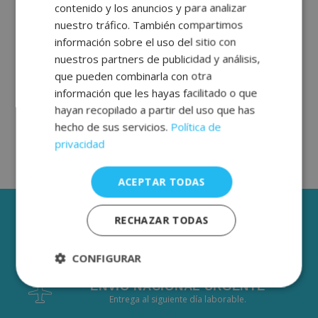
contenido y los anuncios y para analizar
ENGLISH
nuestro tráfico. También compartimos
FRENCH
información sobre el uso del sitio con
nuestros partners de publicidad y análisis,
GERMAN
que pueden combinarla con otra
información que les hayas facilitado o que
hayan recopilado a partir del uso que has
hecho de sus servicios.
Política de
privacidad
ACEPTAR TODAS
3 AÑOS DE GARANTÍA
RECHAZAR TODAS
ENVÍOS GRÁTIS DESDE 50€
CONFIGURAR
De 2 a 3 días laborables.
ENVÍO NACIONAL URGENTE
Estrictamente
Rendimiento
Entrega al siguiente día laborable.
necesarias