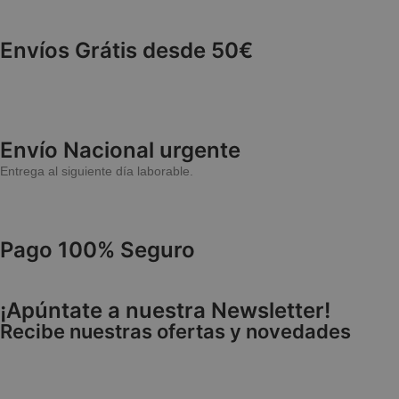
cuentas. La web no 
NAME
Envíos Grátis desde 50€
wp_woocommerce_
{32}
CookieScriptConse
Envío Nacional urgente
Entrega al siguiente día laborable.
cookieyes-consen
Pago 100% Seguro
VISITOR_PRIVACY
¡Apúntate a nuestra Newsletter!
Recibe nuestras ofertas y novedades