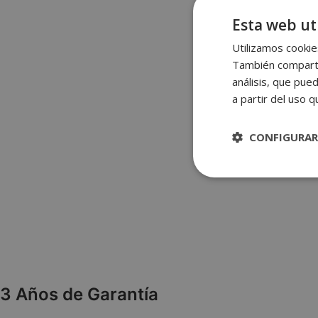
Esta web uti
Utilizamos cookies
También compartim
análisis, que pue
a partir del uso 
CONFIGURAR
Estrictame
necesaria
3 Años de Garantía
Las cookies estricta