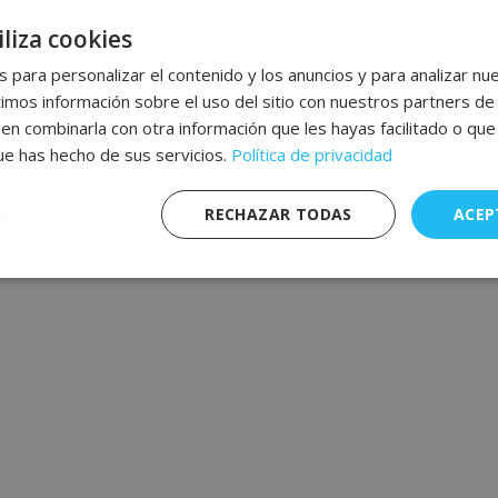
liza cookies
 para personalizar el contenido y los anuncios y para analizar nue
os información sobre el uso del sitio con nuestros partners de 
den combinarla con otra información que les hayas facilitado o qu
que has hecho de sus servicios.
Política de privacidad
RECHAZAR TODAS
ACEP
nte
Rendimiento
Publicidad
F
s
Estrictamente necesarias
Rendimiento
Publicidad
Funcionalidad
mente necesarias permiten funciones básicas de la web, como el inicio de sesión y l