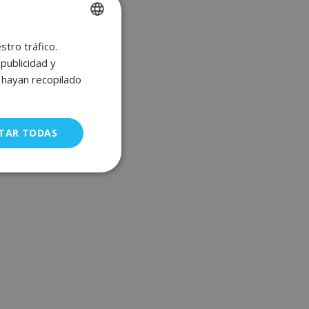
stro tráfico.
SPANISH
publicidad y
ENGLISH
e hayan recopilado
FRENCH
GERMAN
TAR TODAS
uncionalidad
a gestión de