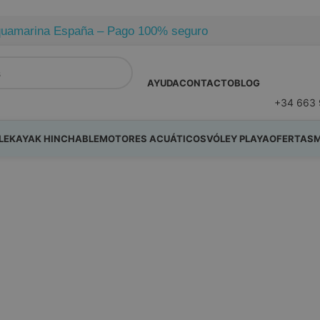
e Aquamarina España – Pago 100% seguro
AYUDA
CONTACTO
BLOG
+34 663 
LE
KAYAK HINCHABLE
MOTORES ACUÁTICOS
VÓLEY PLAYA
OFERTAS
M