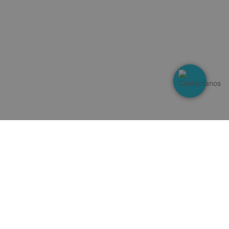
s sean honradas
sesiones.
ooCommerce a
 cuándo cambian
el contenido del
ooCommerce a
 cuándo cambian
el contenido del
se utiliza para
entre humanos y
s beneficioso para
, con el fin de
ormes válidos
 de su sitio web.
idget de productos
entemente