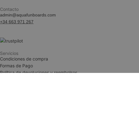
Contacto
admin@aquafunboards.com
woocommerce_ite
+34 663 971 267
woocommerce_car
Servicios
Condiciones de compra
__cf_bm
Formas de Pago
Política de devoluciones y reembolsos
Condiciones de compra
Formas de Pago
woocommerce_rec
Política de devoluciones y reembolsos
wc_cart_created
Legal
wc_cart_hash_[abc
Aviso Legal
Política de Privacidad
Términos y condiciones
NAME
NAME