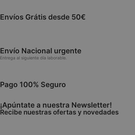
cuentas. La web no 
NAME
Envíos Grátis desde 50€
wp_woocommerce_
{32}
CookieScriptConse
Envío Nacional urgente
Entrega al siguiente día laborable.
cookieyes-consen
Pago 100% Seguro
VISITOR_PRIVACY
¡Apúntate a nuestra Newsletter!
Recibe nuestras ofertas y novedades