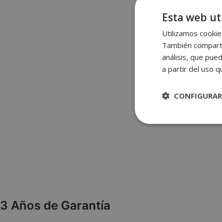
Esta web uti
Utilizamos cookies
También compartim
análisis, que pue
a partir del uso 
CONFIGURAR
Estrictame
necesaria
3 Años de Garantía
Las cookies estricta