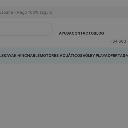
na España – Pago 100% seguro
AYUDA
CONTACTO
BLOG
+34 663 
LE
KAYAK HINCHABLE
MOTORES ACUÁTICOS
VÓLEY PLAYA
OFERTAS
M