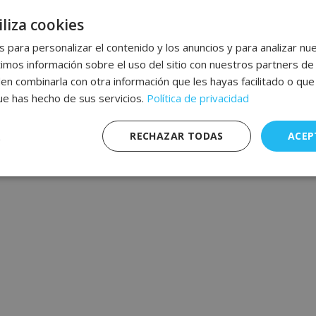
liza cookies
 para personalizar el contenido y los anuncios y para analizar nue
os información sobre el uso del sitio con nuestros partners de 
den combinarla con otra información que les hayas facilitado o qu
que has hecho de sus servicios.
Política de privacidad
RECHAZAR TODAS
ACEP
nte
Rendimiento
Publicidad
F
s
Estrictamente necesarias
Rendimiento
Publicidad
Funcionalidad
mente necesarias permiten funciones básicas de la web, como el inicio de sesión y l