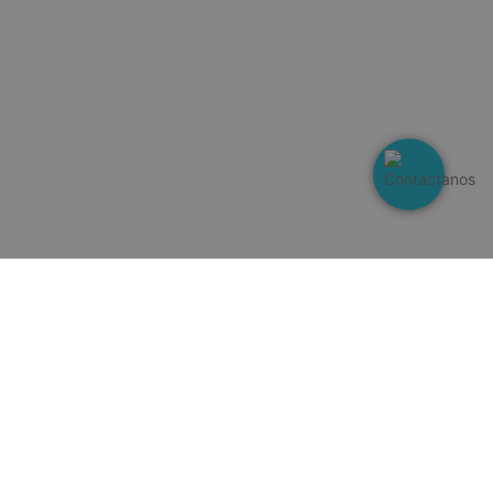
s sean honradas
sesiones.
ooCommerce a
 cuándo cambian
el contenido del
ooCommerce a
 cuándo cambian
el contenido del
se utiliza para
entre humanos y
s beneficioso para
, con el fin de
ormes válidos
 de su sitio web.
idget de productos
entemente