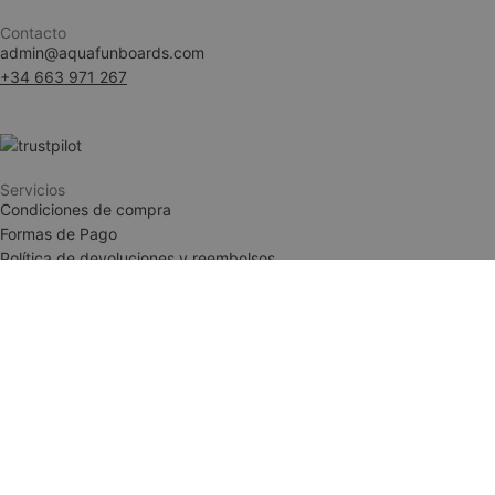
Contacto
admin@aquafunboards.com
woocommerce_ite
+34 663 971 267
woocommerce_car
Servicios
Condiciones de compra
__cf_bm
Formas de Pago
Política de devoluciones y reembolsos
Condiciones de compra
Formas de Pago
woocommerce_rec
Política de devoluciones y reembolsos
wc_cart_created
Legal
wc_cart_hash_[abc
Aviso Legal
Política de Privacidad
Términos y condiciones
NAME
NAME