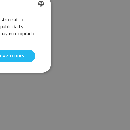
stro tráfico.
SPANISH
publicidad y
ENGLISH
e hayan recopilado
FRENCH
GERMAN
TAR TODAS
uncionalidad
a gestión de